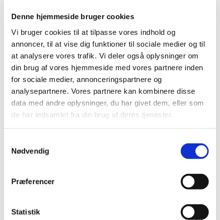
2014 (44)
Denne hjemmeside bruger cookies
2013 (49)
Vi bruger cookies til at tilpasse vores indhold og
2012 (44)
annoncer, til at vise dig funktioner til sociale medier og til
2011 (13)
at analysere vores trafik. Vi deler også oplysninger om
2010 (7)
din brug af vores hjemmeside med vores partnere inden
2009 (14)
for sociale medier, annonceringspartnere og
analysepartnere. Vores partnere kan kombinere disse
2008 (8)
data med andre oplysninger, du har givet dem, eller som
december (1)
de har indsamlet fra din brug af deres tjenester.
november (2)
oktober (2)
Samtykkevalg
september (1)
Nødvendig
juli (1)
januar (1)
Præferencer
2007 (3)
2006 (9)
2005 (2)
Statistik