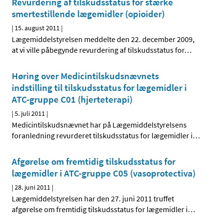
Revurdering af tilskudsstatus for stærke
smertestillende lægemidler (opioider)
|
15. august 2011
|
Lægemiddelstyrelsen meddelte den 22. december 2009,
at vi ville påbegynde revurdering af tilskudsstatus for
…
Høring over Medicintilskudsnævnets
indstilling til tilskudsstatus for lægemidler i
ATC-gruppe C01 (hjerteterapi)
|
5. juli 2011
|
Medicintilskudsnævnet har på Lægemiddelstyrelsens
foranledning revurderet tilskudsstatus for lægemidler i
…
Afgørelse om fremtidig tilskudsstatus for
lægemidler i ATC-gruppe C05 (vasoprotectiva)
|
28. juni 2011
|
Lægemiddelstyrelsen har den 27. juni 2011 truffet
afgørelse om fremtidig tilskudsstatus for lægemidler i
…