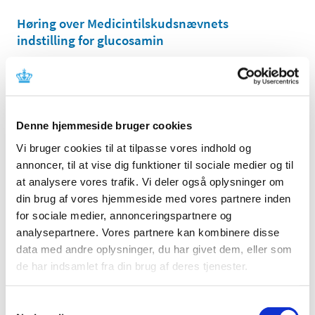
Høring over Medicintilskudsnævnets
indstilling for glucosamin
|
27. maj 2011
|
Medicintilskudsnævnet har revurderet tilskudsstatus for
lægemidler, der indeholder glucosamin. Lægemidlerne
…
Denne hjemmeside bruger cookies
Høring over Medicintilskudsnævnets
indstilling til tilskudsstatus for lægemidler til
Vi bruger cookies til at tilpasse vores indhold og
behandling af depression og angst
annoncer, til at vise dig funktioner til sociale medier og til
(lægemidler i ATC-gruppe N06A m.fl.)
at analysere vores trafik. Vi deler også oplysninger om
din brug af vores hjemmeside med vores partnere inden
|
6. maj 2011
|
for sociale medier, annonceringspartnere og
Medicintilskudsnævnet har på Lægemiddelstyrelsens
foranledning revurderet tilskudsstatus for lægemidler i
…
analysepartnere. Vores partnere kan kombinere disse
data med andre oplysninger, du har givet dem, eller som
de har indsamlet fra din brug af deres tjenester.
Lægemiddelstyrelsen indleder ad hoc
revurdering af tilskudsstatus for glucosamin
(M01AX05)
Samtykkevalg