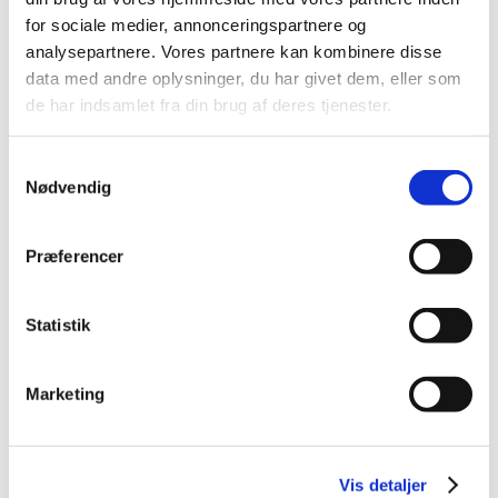
2015 (33)
for sociale medier, annonceringspartnere og
2014 (44)
analysepartnere. Vores partnere kan kombinere disse
2013 (49)
data med andre oplysninger, du har givet dem, eller som
2012 (44)
de har indsamlet fra din brug af deres tjenester.
december (2)
november (6)
Samtykkevalg
oktober (4)
Nødvendig
september (7)
august (1)
Præferencer
juli (5)
juni (3)
Statistik
maj (1)
april (3)
marts (3)
Marketing
februar (3)
januar (6)
2011 (13)
Vis detaljer