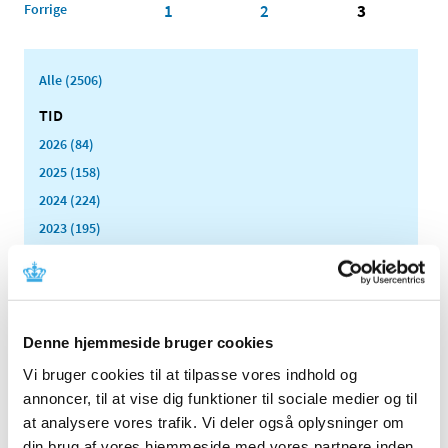
Forrige
1
2
3
Alle (2506)
TID
2026 (84)
2025 (158)
2024 (224)
2023 (195)
2022 (197)
2021 (516)
2020 (263)
2019 (159)
Denne hjemmeside bruger cookies
2018 (150)
Vi bruger cookies til at tilpasse vores indhold og
2017 (167)
annoncer, til at vise dig funktioner til sociale medier og til
at analysere vores trafik. Vi deler også oplysninger om
2016 (167)
din brug af vores hjemmeside med vores partnere inden