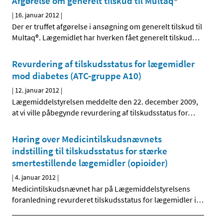
Afgørelse om generelt tilskud til Multaq®
|
16. januar 2012
|
Der er truffet afgørelse i ansøgning om generelt tilskud til
Multaq®. Lægemidlet har hverken fået generelt tilskud
…
Revurdering af tilskudsstatus for lægemidler
mod diabetes (ATC-gruppe A10)
|
12. januar 2012
|
Lægemiddelstyrelsen meddelte den 22. december 2009,
at vi ville påbegynde revurdering af tilskudsstatus for
…
Høring over Medicintilskudsnævnets
indstilling til tilskudsstatus for stærke
smertestillende lægemidler (opioider)
|
4. januar 2012
|
Medicintilskudsnævnet har på Lægemiddelstyrelsens
foranledning revurderet tilskudsstatus for lægemidler i
…