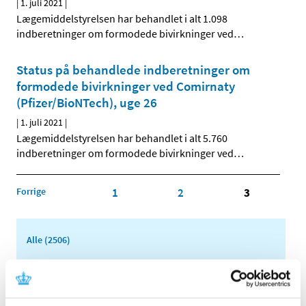
|
1. juli 2021
|
Lægemiddelstyrelsen har behandlet i alt 1.098
indberetninger om formodede bivirkninger ved
…
Status på behandlede indberetninger om
formodede bivirkninger ved Comirnaty
(Pfizer/BioNTech), uge 26
|
1. juli 2021
|
Lægemiddelstyrelsen har behandlet i alt 5.760
indberetninger om formodede bivirkninger ved
…
Forrige
1
2
3
Alle (2506)
TID
2026 (84)
2025 (158)