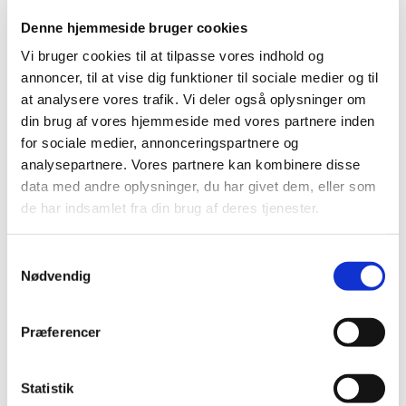
2024 (224)
Denne hjemmeside bruger cookies
2023 (195)
Vi bruger cookies til at tilpasse vores indhold og
2022 (197)
annoncer, til at vise dig funktioner til sociale medier og til
2021 (516)
at analysere vores trafik. Vi deler også oplysninger om
december (50)
din brug af vores hjemmeside med vores partnere inden
for sociale medier, annonceringspartnere og
november (51)
analysepartnere. Vores partnere kan kombinere disse
oktober (45)
data med andre oplysninger, du har givet dem, eller som
september (57)
de har indsamlet fra din brug af deres tjenester.
august (33)
juli (45)
Samtykkevalg
juni (49)
Nødvendig
maj (40)
april (31)
Præferencer
marts (56)
februar (33)
januar (26)
Statistik
2020 (263)