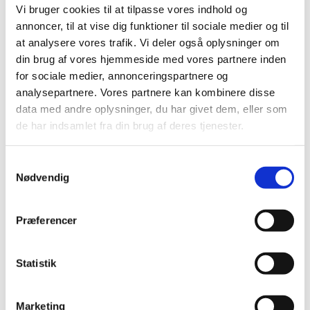
december (18)
Vi bruger cookies til at tilpasse vores indhold og
november (19)
annoncer, til at vise dig funktioner til sociale medier og til
oktober (17)
at analysere vores trafik. Vi deler også oplysninger om
din brug af vores hjemmeside med vores partnere inden
september (13)
for sociale medier, annonceringspartnere og
august (8)
analysepartnere. Vores partnere kan kombinere disse
juli (5)
data med andre oplysninger, du har givet dem, eller som
juni (21)
de har indsamlet fra din brug af deres tjenester.
maj (18)
april (11)
Samtykkevalg
marts (13)
Nødvendig
februar (29)
januar (25)
Præferencer
2021 (516)
2020 (263)
2019 (159)
Statistik
2018 (150)
2017 (167)
Marketing