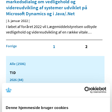
markedsdialog om vedligehold og
videreudvikling af systemer udviklet på
Microsoft Dynamics og i Java/.Net
|
3. januar 2022
|
I løbet af foråret 2022 vil Lægemiddelstyrelsen udbyde
vedligehold og videreudvikling af en række vitale
…
Forrige
1
2
Alle (2506)
TID
2026 (84)
2025 (158)
2024 (224)
2023 (195)
Denne hjemmeside bruger cookies
2022 (197)