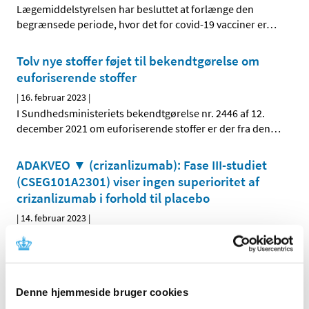
Lægemiddelstyrelsen har besluttet at forlænge den
begrænsede periode, hvor det for covid-19 vacciner er
…
Tolv nye stoffer føjet til bekendtgørelse om
euforiserende stoffer
|
16. februar 2023
|
I Sundhedsministeriets bekendtgørelse nr. 2446 af 12.
december 2021 om euforiserende stoffer er der fra den
…
ADAKVEO ▼ (crizanlizumab): Fase III-studiet
(CSEG101A2301) viser ingen superioritet af
crizanlizumab i forhold til placebo
|
14. februar 2023
|
Præliminære resultater fra fase III-studiet CSEG101A2301
(STAND) viste ingen forskel mellem crizanlizumab og
…
Lægemiddelstyrelsen retter oplysninger i
Denne hjemmeside bruger cookies
databasen med indlægssedler