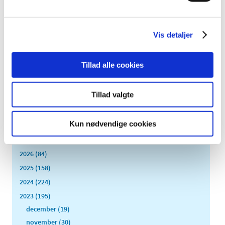
udviklingen af sikre og effektive lægemidler gennem
…
Vis detaljer
Antibiotikalægemidlet Dicillin fra firmaet
Sandoz tilbagekaldes
|
7. februar 2023
|
Tillad alle cookies
Patienter, der er i behandling med Dicillin Sandoz 500 mg
kapsler, skal gå på apoteket og få byttet medicinen. Det
…
Tillad valgte
Alle (2506)
Kun nødvendige cookies
TID
2026 (84)
2025 (158)
2024 (224)
2023 (195)
december (19)
november (30)