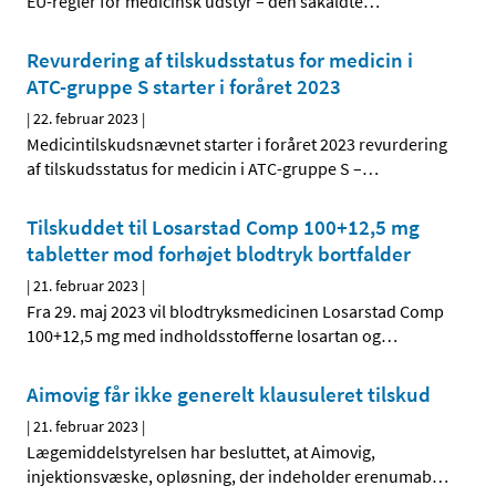
EU-regler for medicinsk udstyr – den såkaldte
…
Revurdering af tilskudsstatus for medicin i
ATC-gruppe S starter i foråret 2023
|
22. februar 2023
|
Medicintilskudsnævnet starter i foråret 2023 revurdering
af tilskudsstatus for medicin i ATC-gruppe S –
…
Tilskuddet til Losarstad Comp 100+12,5 mg
tabletter mod forhøjet blodtryk bortfalder
|
21. februar 2023
|
Fra 29. maj 2023 vil blodtryksmedicinen Losarstad Comp
100+12,5 mg med indholdsstofferne losartan og
…
Aimovig får ikke generelt klausuleret tilskud
|
21. februar 2023
|
Lægemiddelstyrelsen har besluttet, at Aimovig,
injektionsvæske, opløsning, der indeholder erenumab
…