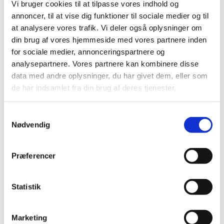
Vi bruger cookies til at tilpasse vores indhold og
|
14. februar 2023
|
annoncer, til at vise dig funktioner til sociale medier og til
Tekniske problemer har ført til ukorrekte oplysninger om
at analysere vores trafik. Vi deler også oplysninger om
enkelte indlægssedler i databasen indlægsseddel.dk.
…
din brug af vores hjemmeside med vores partnere inden
for sociale medier, annonceringspartnere og
Ledig bevilling til Roslev Apotek
analysepartnere. Vores partnere kan kombinere disse
|
9. februar 2023
|
data med andre oplysninger, du har givet dem, eller som
Bevillingen til at drive Roslev Apotek er ledig snarest
de har indsamlet fra din brug af deres tjenester.
muligt. Bevillingen er opslået ledig efter Lov om
…
Samtykkevalg
Lægemiddelstyrelsen søger apoteksbestyrere
Nødvendig
|
8. februar 2023
|
Lægemiddelstyrelsen søger farmaceuter, som er
Præferencer
interesseret i at prøve udfordringen som apoteksbestyre
Offentlig høring søger bidrag til at styrke
Statistik
kliniske forsøg i EU
|
7. februar 2023
|
Marketing
Alle interessenter, der ønsker at bidrage til at fremme