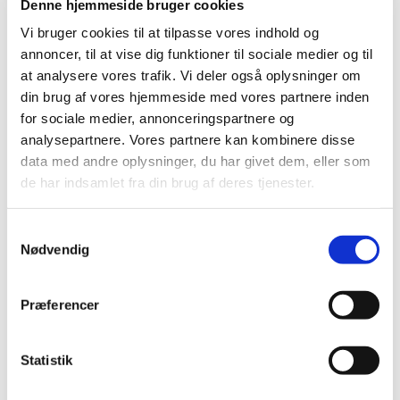
2023 (195)
Denne hjemmeside bruger cookies
december (19)
Vi bruger cookies til at tilpasse vores indhold og
november (30)
annoncer, til at vise dig funktioner til sociale medier og til
oktober (16)
at analysere vores trafik. Vi deler også oplysninger om
september (12)
din brug af vores hjemmeside med vores partnere inden
august (11)
for sociale medier, annonceringspartnere og
analysepartnere. Vores partnere kan kombinere disse
juli (6)
data med andre oplysninger, du har givet dem, eller som
juni (13)
de har indsamlet fra din brug af deres tjenester.
maj (18)
april (13)
Samtykkevalg
marts (21)
Nødvendig
februar (17)
januar (19)
2022 (197)
Præferencer
2021 (516)
2020 (263)
Statistik
2019 (159)