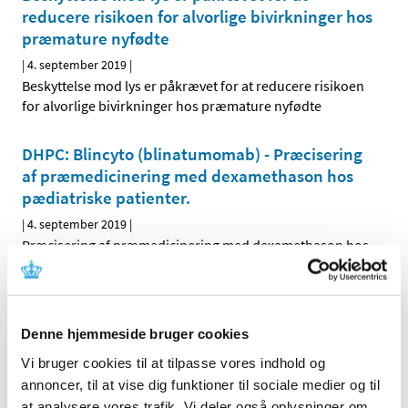
reducere risikoen for alvorlige bivirkninger hos
præmature nyfødte
|
4. september 2019
|
Beskyttelse mod lys er påkrævet for at reducere risikoen
for alvorlige bivirkninger hos præmature nyfødte
DHPC: Blincyto (blinatumomab) - Præcisering
af præmedicinering med dexamethason hos
pædiatriske patienter.
|
4. september 2019
|
Præcisering af præmedicinering med dexamethason hos
pædiatriske patienter.
DHPC: Fingolimod (Gilenya)
Denne hjemmeside bruger cookies
|
4. september 2019
|
Ny kontraindikation til gravide og fertile kvinder, der ikke
Vi bruger cookies til at tilpasse vores indhold og
anvender effektiv kontraception.
annoncer, til at vise dig funktioner til sociale medier og til
at analysere vores trafik. Vi deler også oplysninger om