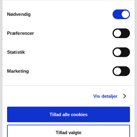
november (28)
Samtykkevalg
oktober (28)
Nødvendig
september (15)
august (10)
Præferencer
juli (20)
juni (15)
maj (25)
Statistik
april (12)
marts (10)
Marketing
februar (14)
januar (19)
2023 (195)
Vis detaljer
2022 (197)
2021 (516)
Tillad alle cookies
2020 (263)
2019 (159)
Tillad valgte
2018 (150)