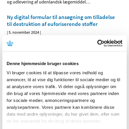
og udlevering af udenlandsk lægemiddel
…
Ny digital formular til ansøgning om tilladelse
til destruktion af euforiserende stoffer
|
5. november 2024
|
1. december 2024 tages en ny digital formular til
ansøgning om tilladelse til destruktion af
…
Forrige
1
2
Denne hjemmeside bruger cookies
Vi bruger cookies til at tilpasse vores indhold og
annoncer, til at vise dig funktioner til sociale medier og til
Alle (2506)
at analysere vores trafik. Vi deler også oplysninger om
TID
din brug af vores hjemmeside med vores partnere inden
2026 (84)
for sociale medier, annonceringspartnere og
analysepartnere. Vores partnere kan kombinere disse
2025 (158)
data med andre oplysninger, du har givet dem, eller som
2024 (224)
de har indsamlet fra din brug af deres tjenester.
december (28)