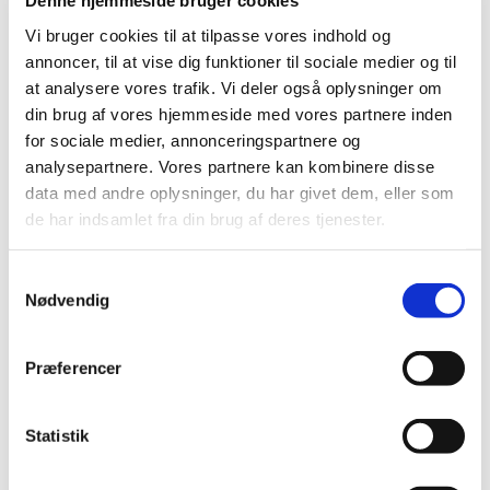
Denne hjemmeside bruger cookies
|
13. januar 2025
|
Vi bruger cookies til at tilpasse vores indhold og
Lægemiddelstyrelsen opfordrer virksomheder til at
annoncer, til at vise dig funktioner til sociale medier og til
ansøge om markedsføringstilladelse for udvalgte
…
at analysere vores trafik. Vi deler også oplysninger om
din brug af vores hjemmeside med vores partnere inden
Årets fokus ved inspektioner i 2025
for sociale medier, annonceringspartnere og
|
7. januar 2025
|
analysepartnere. Vores partnere kan kombinere disse
Fokus på rengøringsvalidering under GMP-inspektioner
data med andre oplysninger, du har givet dem, eller som
Lægemiddelstyrelsen har et øget fokus på
…
de har indsamlet fra din brug af deres tjenester.
Metoprololsuccinat 25 mg; tilladelse til
Samtykkevalg
udlevering af udenlandske pakninger – ikke
Nødvendig
længere aktiv
|
6. januar 2025
|
Præferencer
Tilladelser til ordination og udlevering af udenlandske
lægemidler indeholdende metoprololsuccinat 25 mg,
…
Statistik
En milepæl i arbejdet med at reducere brugen
af forsøgsdyr i lægemiddelindustrien