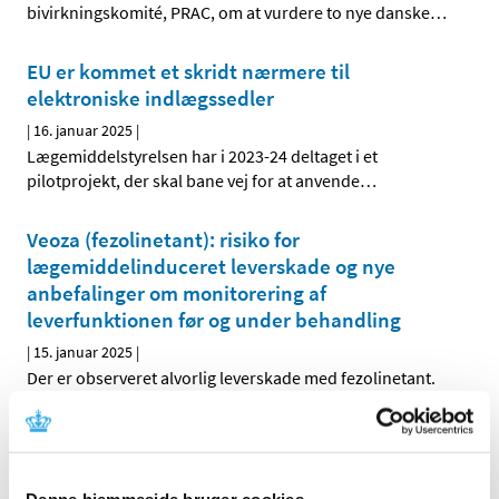
bivirkningskomité, PRAC, om at vurdere to nye danske
…
EU er kommet et skridt nærmere til
elektroniske indlægssedler
|
16. januar 2025
|
Lægemiddelstyrelsen har i 2023-24 deltaget i et
pilotprojekt, der skal bane vej for at anvende
…
Veoza (fezolinetant): risiko for
lægemiddelinduceret leverskade og nye
anbefalinger om monitorering af
leverfunktionen før og under behandling
|
15. januar 2025
|
Der er observeret alvorlig leverskade med fezolinetant.
Opfordring til ansøgninger om
markedsføringstilladelse for kritiske
lægemidler