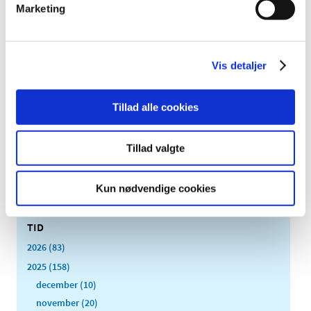
Marketing
|
6. januar 2025
|
Den Europæiske Farmakopékommission har godkendt at
fjerne testen for såkaldte pyrogener (giftstoffer fra
…
Vis detaljer
Opdatering af produktresumeer på grund af
ændrede ATC-koder for 2025
Tillad alle cookies
|
2. januar 2025
|
Indehavere af markedsføringstilladelser til lægemidler,
Tillad valgte
der er godkendt efter den nationale procedure, den
…
Kun nødvendige cookies
Alle (2505)
TID
2026 (83)
2025 (158)
december (10)
november (20)