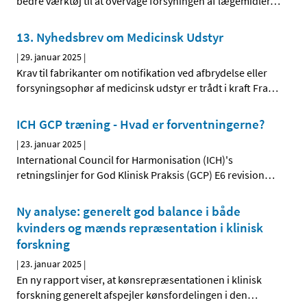
bedre værktøj til at overvåge forsyningen af lægemidler
…
13. Nyhedsbrev om Medicinsk Udstyr
|
29. januar 2025
|
Krav til fabrikanter om notifikation ved afbrydelse eller
forsyningsophør af medicinsk udstyr er trådt i kraft Fra
…
ICH GCP træning - Hvad er forventningerne?
|
23. januar 2025
|
International Council for Harmonisation (ICH)'s
retningslinjer for God Klinisk Praksis (GCP) E6 revision
…
Ny analyse: generelt god balance i både
kvinders og mænds repræsentation i klinisk
forskning
|
23. januar 2025
|
En ny rapport viser, at kønsrepræsentationen i klinisk
forskning generelt afspejler kønsfordelingen i den
…