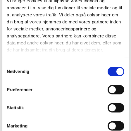
Vi bruger cookies til at tilpasse vores indhold og
ekstraordinært tilskud. Ansøgningen skal være os i
…
annoncer, til at vise dig funktioner til sociale medier og til
at analysere vores trafik. Vi deler også oplysninger om
Ny forsøgsordning giver mulighed for at
din brug af vores hjemmeside med vores partnere inden
forhandle fortrolige priser på medicin
for sociale medier, annonceringspartnere og
|
1. juli 2025
|
analysepartnere. Vores partnere kan kombinere disse
I dag træder en ny forsøgsordning i kraft, der giver
data med andre oplysninger, du har givet dem, eller som
medicinalvirksomheder mulighed for at indgå i
…
de har indsamlet fra din brug af deres tjenester.
Samtykkevalg
Alle (2506)
Nødvendig
TID
2026 (84)
Præferencer
2025 (158)
december (10)
Statistik
november (20)
oktober (18)
september (23)
Marketing