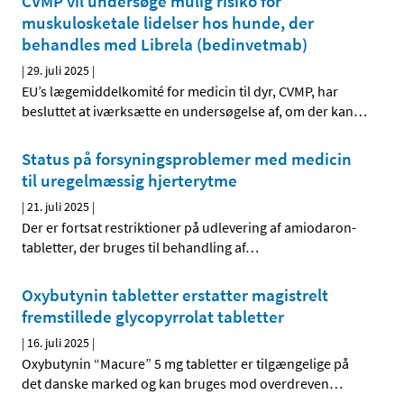
CVMP vil undersøge mulig risiko for
muskulosketale lidelser hos hunde, der
behandles med Librela (bedinvetmab)
|
29. juli 2025
|
EU’s lægemiddelkomité for medicin til dyr, CVMP, har
besluttet at iværksætte en undersøgelse af, om der kan
…
Status på forsyningsproblemer med medicin
til uregelmæssig hjerterytme
|
21. juli 2025
|
Der er fortsat restriktioner på udlevering af amiodaron-
tabletter, der bruges til behandling af
…
Oxybutynin tabletter erstatter magistrelt
fremstillede glycopyrrolat tabletter
|
16. juli 2025
|
Oxybutynin “Macure” 5 mg tabletter er tilgængelige på
det danske marked og kan bruges mod overdreven
…