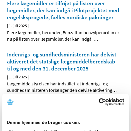
Flere lægemidler er tilføjet på listen over
lægemidler, der kan indgå i Pilotprojektet med
engelsksprogede, fælles nordiske pakninger
|
1. juli 2025
|
Flere lægemidler, herunder, Benzathin benzylpenicillin er
nu på listen over lægemidler, der kan indgå i
…
Indenrigs- og sundhedsministeren har delvist
aktiveret det statslige lægemiddelberedskab
til og med den 31. december 2025
|
1. juli 2025
|
Lægemiddelstyrelsen har indstillet, at indenrigs- og
sundhedsministeren forlænger den delvise aktivering
…
Ansøgninger om ekstraordinært tilskud til
apotekere
|
1. juli 2025
|
Denne hjemmeside bruger cookies
Lægemiddelstyrelsen indkalder hermed ansøgninger til