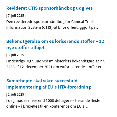
Revideret CTIS sponsorhåndbog udgives
|
7. juli 2025
|
Den reviderede sponsorhåndbog for Clinical Trials
Information System (CTIS) vil blive offentliggjort på
…
Bekendtgørelse om euforiserende stoffer – 12
nye stoffer tilføjet
|
3. juli 2025
|
I Indenrigs- og Sundhedsministeriets bekendtgørelse nr.
2446 af 12. december 2021 om euforiserende stoffer er
…
Samarbejde skal sikre succesfuld
implementering af EU's HTA-forordning
|
2. juli 2025
|
I dag mødes mere end 1000 deltagere – heraf de fleste
online – i Bruxelles til en konference om EU's
…