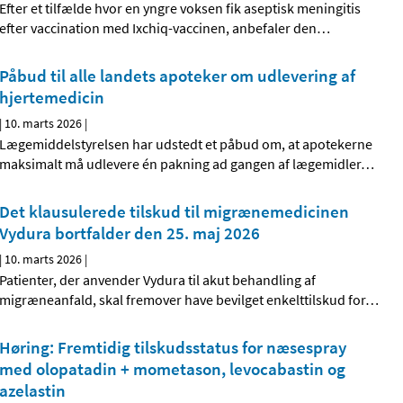
Efter et tilfælde hvor en yngre voksen fik aseptisk meningitis
efter vaccination med Ixchiq-vaccinen, anbefaler den
…
Påbud til alle landets apoteker om udlevering af
hjertemedicin
|
10. marts 2026
|
Lægemiddelstyrelsen har udstedt et påbud om, at apotekerne
maksimalt må udlevere én pakning ad gangen af lægemidler
…
Det klausulerede tilskud til migrænemedicinen
Vydura bortfalder den 25. maj 2026
|
10. marts 2026
|
Patienter, der anvender Vydura til akut behandling af
migræneanfald, skal fremover have bevilget enkelttilskud for
…
Høring: Fremtidig tilskudsstatus for næsespray
med olopatadin + mometason, levocabastin og
azelastin