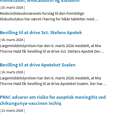
mometason, levocabastin og azelastin
|
25. marts 2026
|
Medicintilskudsnævnets forslag til den fremtidige
tilskudsstatus har været i høring for både tabletter med
…
Bevilling til at drive Sct. Stefans Apotek
|
16. marts 2026
|
Lægemiddelstyrelsen har den 6. marts 2026 meddelt, at Mia
Thorne Hald får bevilling til at drive Sct. Stefans Apotek Der
…
Bevilling til at drive Apoteket Svalen
|
16. marts 2026
|
Lægemiddelstyrelsen har den 6. marts 2026 meddelt, at Mia
Thorne Hald får bevilling til at drive Apoteket Svalen. Der har
…
PRAC advarer om risiko for aseptisk meningitis ved
chikungunya-vaccinen Ixchiq
|
13. marts 2026
|