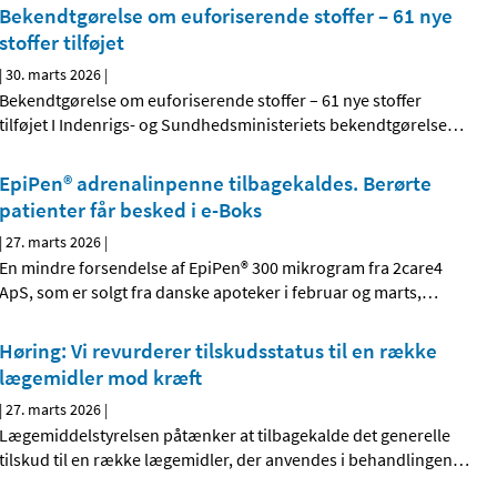
Bekendtgørelse om euforiserende stoffer – 61 nye
stoffer tilføjet
|
30. marts 2026
|
Bekendtgørelse om euforiserende stoffer – 61 nye stoffer
tilføjet I Indenrigs- og Sundhedsministeriets bekendtgørelse
…
EpiPen® adrenalinpenne tilbagekaldes. Berørte
patienter får besked i e-Boks
|
27. marts 2026
|
En mindre forsendelse af EpiPen® 300 mikrogram fra 2care4
ApS, som er solgt fra danske apoteker i februar og marts,
…
Høring: Vi revurderer tilskudsstatus til en række
lægemidler mod kræft
|
27. marts 2026
|
Lægemiddelstyrelsen påtænker at tilbagekalde det generelle
tilskud til en række lægemidler, der anvendes i behandlingen
…