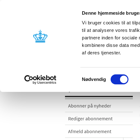
Denne hjemmeside bruger
Vi bruger cookies til at til
til at analysere vores tra
partnere inden for sociale
Godkendelse og
Bivirkninger
kombinere disse data med a
kontrol
produktinfo
af deres tjenester.
Nyheder
Samtykkevalg
Nødvendig
Nyheder
Abonner på nyheder
Rediger abonnement
Afmeld abonnement