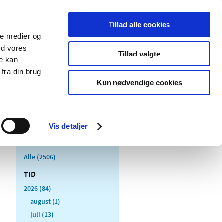
Tillad alle cookies
ale medier og
Udgivelser
Cookies
ed vores
Tillad valgte
re kan
dicinsk
Særlige
fra din brug
styr
produktområder
Kun nødvendige cookies
Vis detaljer
Alle (2506)
TID
2026 (84)
august (1)
juli (13)