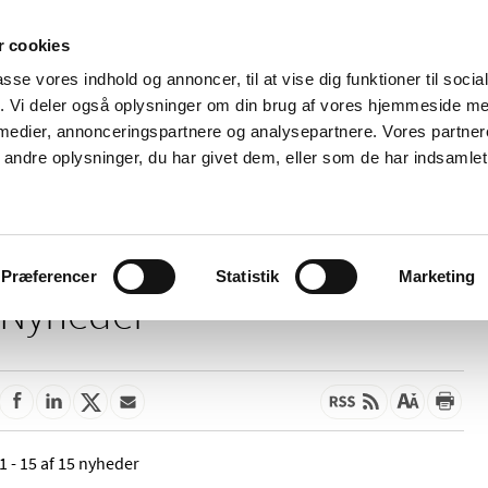
 cookies
passe vores indhold og annoncer, til at vise dig funktioner til soci
Nyheder
Om os
Kontakt
fik. Vi deler også oplysninger om din brug af vores hjemmeside m
 medier, annonceringspartnere og analysepartnere. Vores partne
 og
Tilskud og
Apoteker og salg af
Me
ndre oplysninger, du har givet dem, eller som de har indsamlet 
rmation
priser
medicin
ud
Præferencer
Statistik
Marketing
Nyheder
1 - 15 af 15 nyheder