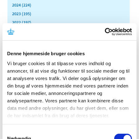
2024 (224)
2023 (195)
2022 (197)
2021 (516)
2020 (263)
2019 (159)
Denne hjemmeside bruger cookies
2018 (150)
Vi bruger cookies til at tilpasse vores indhold og
2017 (167)
annoncer, til at vise dig funktioner til sociale medier og til
2016 (167)
at analysere vores trafik. Vi deler også oplysninger om
2015 (33)
din brug af vores hjemmeside med vores partnere inden
2014 (44)
for sociale medier, annonceringspartnere og
2013 (49)
analysepartnere. Vores partnere kan kombinere disse
data med andre oplysninger, du har givet dem, eller som
2012 (44)
de har indsamlet fra din brug af deres tjenester.
2011 (13)
2010 (7)
Samtykkevalg
2009 (14)
Nødvendig