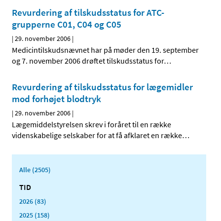
Revurdering af tilskudsstatus for ATC-
grupperne C01, C04 og C05
|
29. november 2006
|
Medicintilskudsnævnet har på møder den 19. september
og 7. november 2006 drøftet tilskudsstatus for
…
Revurdering af tilskudsstatus for lægemidler
mod forhøjet blodtryk
|
29. november 2006
|
Lægemiddelstyrelsen skrev i foråret til en række
videnskabelige selskaber for at få afklaret en række
…
Alle (2505)
TID
2026 (83)
2025 (158)