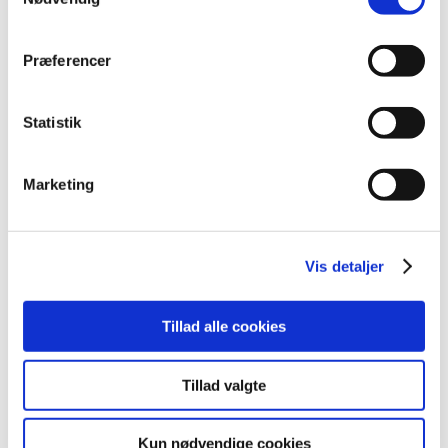
2008 (8)
2007 (3)
Præferencer
2006 (9)
december (1)
Statistik
november (3)
oktober (1)
september (1)
Marketing
juli (2)
marts (1)
2005 (2)
Vis detaljer
Links
Tillad alle cookies
Meddelelser om forsyning af medicin til mennesker og dyr
(med søgefunktion)
Tillad valgte
Sikkerhedsmeddelelser om medicinsk udstyr
(med søgefunktion)
Kun nødvendige cookies