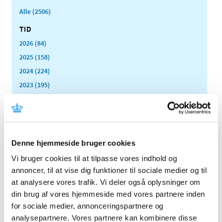
Alle (2506)
TID
2026 (84)
2025 (158)
2024 (224)
2023 (195)
2022 (197)
2021 (516)
2020 (263)
2019 (159)
Denne hjemmeside bruger cookies
2018 (150)
Vi bruger cookies til at tilpasse vores indhold og
2017 (167)
annoncer, til at vise dig funktioner til sociale medier og til
2016 (167)
at analysere vores trafik. Vi deler også oplysninger om
din brug af vores hjemmeside med vores partnere inden
2015 (33)
for sociale medier, annonceringspartnere og
december (4)
analysepartnere. Vores partnere kan kombinere disse
november (4)