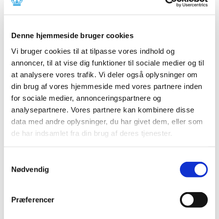
2014 (44)
2013 (49)
Denne hjemmeside bruger cookies
2012 (44)
2011 (13)
Vi bruger cookies til at tilpasse vores indhold og
november (1)
annoncer, til at vise dig funktioner til sociale medier og til
at analysere vores trafik. Vi deler også oplysninger om
oktober (2)
din brug af vores hjemmeside med vores partnere inden
september (2)
for sociale medier, annonceringspartnere og
august (2)
analysepartnere. Vores partnere kan kombinere disse
juli (1)
data med andre oplysninger, du har givet dem, eller som
juni (1)
de har indsamlet fra din brug af deres tjenester.
maj (2)
marts (1)
Samtykkevalg
januar (1)
Nødvendig
2010 (7)
2009 (14)
Præferencer
2008 (8)