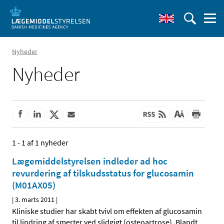
Nyheder
Nyheder
1 - 1 af 1 nyheder
Lægemiddelstyrelsen indleder ad hoc
revurdering af tilskudsstatus for glucosamin
(M01AX05)
|
3. marts 2011
|
Kliniske studier har skabt tvivl om effekten af glucosamin
til lindring af smerter ved slidgigt (osteoartrose). Blandt
…