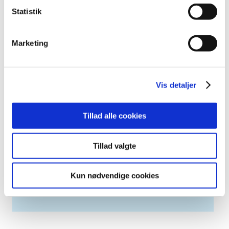
2007 (3)
Statistik
2006 (9)
2005 (2)
Marketing
Links
Meddelelser om forsyning af medicin til mennesker og dyr
Vis detaljer
(med søgefunktion)
Sikkerhedsmeddelelser om medicinsk udstyr
Tillad alle cookies
(med søgefunktion)
Tillad valgte
Høringer på Høringsportalen
Kun nødvendige cookies
Se Lægemiddelstyrelsens høringer på
høringsportalen