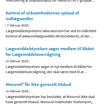
revurdering af tilskudsstatus for medicin i ATC-gruppe
…
Kontrol af virksomhedernes upload af
indlægssedler
|
7. februar 2018
|
Lægemiddelstyrelsens laboratorium har ved en målrettet
kontrol af www.indlaegsseddel.dk konstateret, at der
…
Lægemiddelstyrelsen søger medlem til Rådet
for Lægemiddelovervågning
|
6. februar 2018
|
Lægemiddelstyrelsen søger et nyt medlem til Rådet for
Lægemiddelovervågning, der skal være med til at
…
Monurol® får ikke generelt tilskud
|
6. februar 2018
|
Lægemiddelstyrelsen har besluttet, at Monurol ikke skal
have generelt tilskud. Monurol indeholder fosfomycin,
…