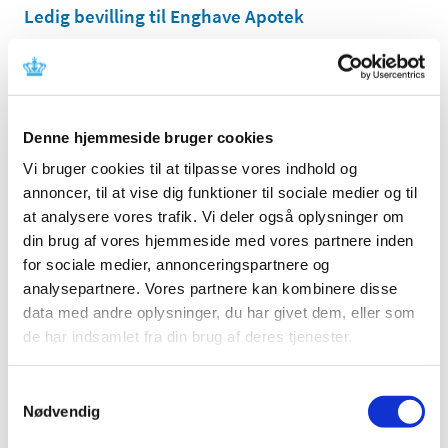
Ledig bevilling til Enghave Apotek
|
1. februar 2018
|
Bevillingen til at drive Enghave Apotek er ledig pr. 1.
oktober 2018. Enghave Apotek er beliggende i
…
Denne hjemmeside bruger cookies
Ledig bevilling til Ribe Apotek
Vi bruger cookies til at tilpasse vores indhold og
|
1. februar 2018
|
annoncer, til at vise dig funktioner til sociale medier og til
Bevillingen til at drive Ribe Apotek er ledig pr. 1. oktober
2018. Ribe Apotek er beliggende i postnummer 6760.
at analysere vores trafik. Vi deler også oplysninger om
din brug af vores hjemmeside med vores partnere inden
for sociale medier, annonceringspartnere og
Ledig bevilling til Galten Apotek
analysepartnere. Vores partnere kan kombinere disse
|
1. februar 2018
|
data med andre oplysninger, du har givet dem, eller som
Bevillingen til at drive Galten Apotek er ledig pr. 1. juli
de har indsamlet fra din brug af deres tjenester.
2018. Galten Apotek er beliggende i postnummer 8464.
Samtykkevalg
Brexit - skift af referenceland fra
Nødvendig
Storbritannien til Danmark