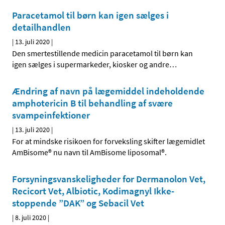
Paracetamol til børn kan igen sælges i
detailhandlen
|
13. juli 2020
|
Den smertestillende medicin paracetamol til børn kan
igen sælges i supermarkeder, kiosker og andre
…
Ændring af navn på lægemiddel indeholdende
amphotericin B til behandling af svære
svampeinfektioner
|
13. juli 2020
|
For at mindske risikoen for forveksling skifter lægemidlet
AmBisome® nu navn til AmBisome liposomal®.
Forsyningsvanskeligheder for Dermanolon Vet,
Recicort Vet, Albiotic, Kodimagnyl Ikke-
stoppende ”DAK” og Sebacil Vet
|
8. juli 2020
|