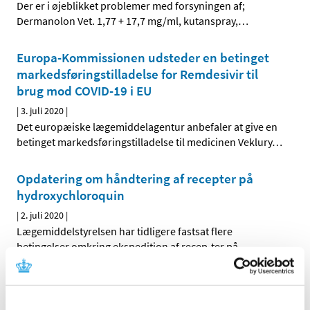
Der er i øjeblikket problemer med forsyningen af;
Dermanolon Vet. 1,77 + 17,7 mg/ml, kutanspray,
…
Europa-Kommissionen udsteder en betinget
markedsføringstilladelse for Remdesivir til
brug mod COVID-19 i EU
|
3. juli 2020
|
Det europæiske lægemiddelagentur anbefaler at give en
betinget markedsføringstilladelse til medicinen Veklury
…
Opdatering om håndtering af recepter på
hydroxychloroquin
|
2. juli 2020
|
Lægemiddelstyrelsen har tidligere fastsat flere
betingelser omkring ekspedition af recep-ter på
…
EU-landene går sammen om at sikre borgere
adgang til en vaccine mod Covid-19