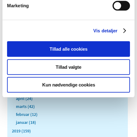
2023 (195)
Marketing
2022 (197)
2021 (516)
2020 (263)
Vis detaljer
december (24)
november (33)
Tillad alle cookies
oktober (20)
september (20)
august (17)
Tillad valgte
juli (11)
juni (21)
Kun nødvendige cookies
maj (21)
april (24)
marts (42)
februar (12)
januar (18)
2019 (159)