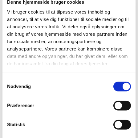
Denne hjemmeside bruger cookies
|
2. juli 2020
|
EU-landene og EU-kommissionen offentliggjorde i sidste
Vi bruger cookies til at tilpasse vores indhold og
uge en fælles strategi for bl.a. at sikre borgere hurtig
…
annoncer, til at vise dig funktioner til sociale medier og til
at analysere vores trafik. Vi deler også oplysninger om
Den europæiske farmakopés (Ph.Eur.)
din brug af vores hjemmeside med vores partnere inden
kvalitetsstandarder for vacciner er blevet frit
for sociale medier, annonceringspartnere og
tilgængelige under COVID-19
analysepartnere. Vores partnere kan kombinere disse
data med andre oplysninger, du har givet dem, eller som
|
1. juli 2020
|
de har indsamlet fra din brug af deres tjenester.
EDQM og den Europæiske Farmakopé (Ph. Eur.) har
besluttet at dele Ph. Eur. kvalitetsstandarder for vacciner.
Samtykkevalg
Nødvendig
Alle (2506)
TID
Præferencer
2026 (84)
2025 (158)
Statistik
2024 (224)