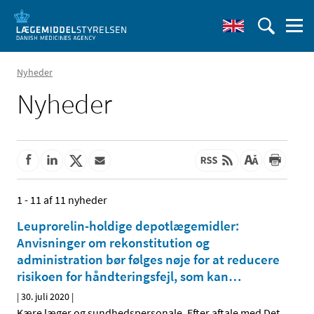
Nyheder
Nyheder
1 - 11 af 11 nyheder
Leuprorelin-holdige depotlægemidler:
Anvisninger om rekonstitution og
administration bør følges nøje for at reducere
risikoen for håndteringsfejl, som kan
…
|
30. juli 2020
|
Kære læger og sundhedspersonale, Efter aftale med Det