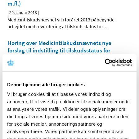
m.fl.)
|
29. januar 2013
|
Medicintilskudsnævnet vil i foråret 2013 påbegynde
arbejdet med revurdering af tilskudsstatus for
…
Høring over Medicintilskuds­nævnets nye
forslag til indstilling til tilskudsstatus for
lægemidler mod diabetes
|
8. januar 2013
|
Medicintilskudsnævnet er i gang med at revurdere
tilskudsstatus for lægemidler mod diabetes
…
Denne hjemmeside bruger cookies
Vi bruger cookies til at tilpasse vores indhold og
Forrige
1
2
3
annoncer, til at vise dig funktioner til sociale medier og til
at analysere vores trafik. Vi deler også oplysninger om
din brug af vores hjemmeside med vores partnere inden
Alle (2506)
for sociale medier, annonceringspartnere og
TID
analysepartnere. Vores partnere kan kombinere disse
data med andre oplysninger, du har givet dem, eller som