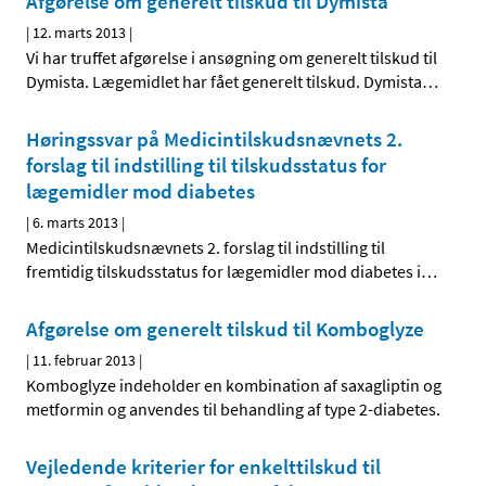
Afgørelse om generelt tilskud til Dymista
|
12. marts 2013
|
Vi har truffet afgørelse i ansøgning om generelt tilskud til
Dymista. Lægemidlet har fået generelt tilskud. Dymista
…
Høringssvar på Medicintilskuds­nævnets 2.
forslag til indstilling til tilskudsstatus for
lægemidler mod diabetes
|
6. marts 2013
|
Medicintilskudsnævnets 2. forslag til indstilling til
fremtidig tilskudsstatus for lægemidler mod diabetes i
…
Afgørelse om generelt tilskud til Komboglyze
|
11. februar 2013
|
Komboglyze indeholder en kombination af saxagliptin og
metformin og anvendes til behandling af type 2-diabetes.
Vejledende kriterier for enkelttilskud til