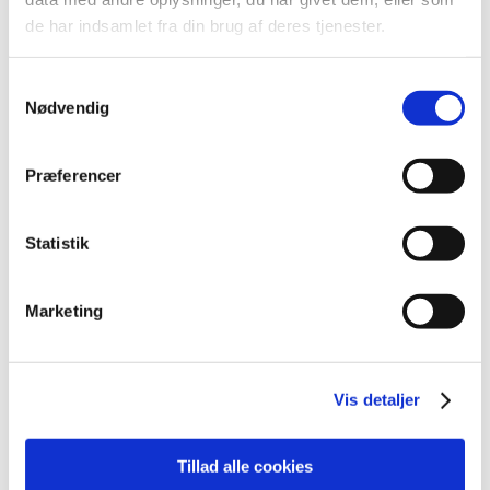
2026 (84)
de har indsamlet fra din brug af deres tjenester.
2025 (158)
2024 (224)
Samtykkevalg
2023 (195)
Nødvendig
2022 (197)
2021 (516)
Præferencer
2020 (263)
2019 (159)
Statistik
2018 (150)
2017 (167)
2016 (167)
Marketing
2015 (33)
2014 (44)
Vis detaljer
2013 (49)
december (4)
november (5)
Tillad alle cookies
oktober (3)