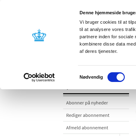
Denne hjemmeside bruger
Vi bruger cookies til at til
til at analysere vores tra
partnere inden for sociale
Godkendelse og
Bivirkninger
kombinere disse data med a
kontrol
produktinfo
af deres tjenester.
Nyheder
Samtykkevalg
Nødvendig
Nyheder
Abonner på nyheder
Rediger abonnement
Afmeld abonnement