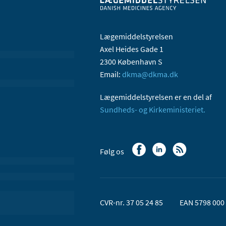
Lægemiddelstyrelsen
Axel Heides Gade 1
2300 København S
Email:
dkma@dkma.dk
Lægemiddelstyrelsen er en del af
Sundheds- og Kirkeministeriet.
Følg os
CVR-nr. 37 05 24 85
EAN 5798 000 