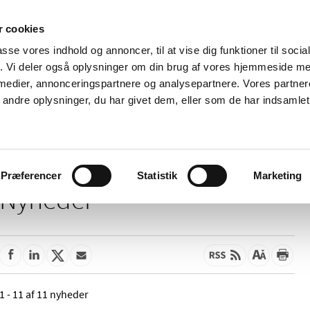
 cookies
passe vores indhold og annoncer, til at vise dig funktioner til soci
Nyheder
Om os
Kontakt
fik. Vi deler også oplysninger om din brug af vores hjemmeside m
 medier, annonceringspartnere og analysepartnere. Vores partne
 og
Tilskud og
Apoteker og salg af
Me
ndre oplysninger, du har givet dem, eller som de har indsamlet 
rmation
priser
medicin
ud
Præferencer
Statistik
Marketing
Nyheder
1 - 11 af 11 nyheder