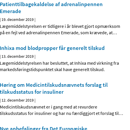
Patienttilbagekaldelse af adrenalinpennen
Emerade
|
19. december 2019
|
Lægemiddelstyrelsen er tidligere i år blevet gjort opmærksom
på en fejl ved adrenalinpennen Emerade, som krævede, at
…
Inhixa mod blodpropper får generelt tilskud
|
13. december 2019
|
Lægemiddelstyrelsen har besluttet, at Inhixa med virkning fra
markedsføringstidspunktet skal have generelt tilskud.
Høring om Medicintilskudsnævnets forslag til
tilskudsstatus for insuliner
|
12. december 2019
|
Medicintilskudsnævnet er i gang med at revurdere
tilskudsstatus for insuliner og har nu færdiggjort et forslag til
…
Nye anbefalinger fra Det Europæiske