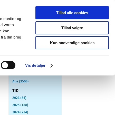
Tillad alle cookies
ale medier og
Udgivelser
Cookies
ed vores
Tillad valgte
re kan
dicinsk
Særlige
fra din brug
styr
produktområder
Kun nødvendige cookies
Vis detaljer
Alle (2506)
TID
2026 (84)
2025 (158)
2024 (224)