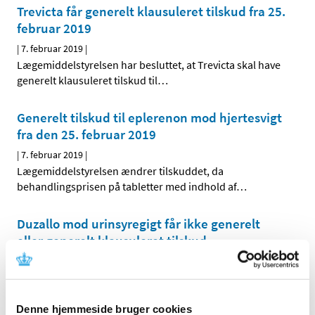
Trevicta får generelt klausuleret tilskud fra 25.
februar 2019
|
7. februar 2019
|
Lægemiddelstyrelsen har besluttet, at Trevicta skal have
generelt klausuleret tilskud til
…
Generelt tilskud til eplerenon mod hjertesvigt
fra den 25. februar 2019
|
7. februar 2019
|
Lægemiddelstyrelsen ændrer tilskuddet, da
behandlingsprisen på tabletter med indhold af
…
Duzallo mod urinsyregigt får ikke generelt
eller generelt klausuleret tilskud
|
7. februar 2019
|
Lægemiddelstyrelsen har besluttet, at Duzallo, der
indeholder en kombination af lesinurad og allopurinol,
…
Denne hjemmeside bruger cookies