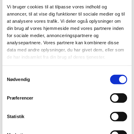
Bevilling til at drive Egtved Apotek
Vi bruger cookies til at tilpasse vores indhold og
annoncer, til at vise dig funktioner til sociale medier og til
|
7. februar 2019
|
at analysere vores trafik. Vi deler også oplysninger om
Lægemiddelstyrelsen har den 30. januar 2019 meddelt
Peter Aarenstrup Merrild bevilling til at drive Egtved
…
din brug af vores hjemmeside med vores partnere inden
for sociale medier, annonceringspartnere og
analysepartnere. Vores partnere kan kombinere disse
Bevilling til at drive Vejen Apotek
data med andre oplysninger, du har givet dem, eller som
|
7. februar 2019
|
de har indsamlet fra din brug af deres tjenester.
Lægemiddelstyrelsen har den 30. januar 2019 meddelt
Peter Aarenstrup Merrild bevilling til at drive Vejen Apote
Samtykkevalg
Nødvendig
Ny rapport: Evaluering af tilknytningsreformen
|
6. februar 2019
|
Rammerne for samarbejde mellem sundhedspersoner og
Præferencer
virksomheder er netop blevet evalueret. Konklusionen
…
Statistik
EMA igangsætter undersøgelse af visse typer
blodfortyndende medicin