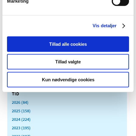
Marketing
|
6. februar 2019
|
Det Europæiske Lægemiddelagentur EMA har netop
besluttet at undersøge risikoen for større blødninger
…
Vis detaljer
Blodtryksmedicin med valsartan tilbagekaldes
- opdateret
Tillad alle cookies
|
1. februar 2019
|
Der er fundet potentielt sundhedsskadelige urenheder i
flere varianter af medicin med det aktive stof valsartan.
…
Tillad valgte
Kun nødvendige cookies
Alle (2506)
TID
2026 (84)
2025 (158)
2024 (224)
2023 (195)