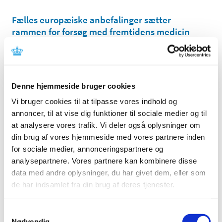
Fælles europæiske anbefalinger sætter
rammen for forsøg med fremtidens medicin
|
7. marts 2019
|
Den fælleseuropæiske arbejdsgruppe for komplekse
medicinforsøg med forsøgspersoner, som Danmark
…
Denne hjemmeside bruger cookies
Virksomheder kan nu ansøge om generelt
Vi bruger cookies til at tilpasse vores indhold og
klausuleret tilskud på vilkår om risikodeling
annoncer, til at vise dig funktioner til sociale medier og til
|
4. marts 2019
|
at analysere vores trafik. Vi deler også oplysninger om
Med virkning fra 1. januar 2019 indføres en 3-årig
din brug af vores hjemmeside med vores partnere inden
forsøgsordning, hvor Lægemiddelstyrelsen får
…
for sociale medier, annonceringspartnere og
analysepartnere. Vores partnere kan kombinere disse
Ledig bevilling til Frederiksværk Apotek
data med andre oplysninger, du har givet dem, eller som
|
1. marts 2019
|
de har indsamlet fra din brug af deres tjenester.
Fristen for at søge bevillingen forlænges til den 27. marts
2019. Bevillingen til at drive Frederiksværk Apotek er
…
Samtykkevalg
Nødvendig