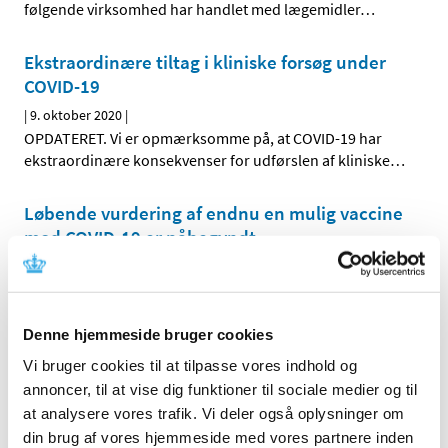
følgende virksomhed har handlet med lægemidler
…
Ekstraordinære tiltag i kliniske forsøg under
COVID-19
|
9. oktober 2020
|
OPDATERET. Vi er opmærksomme på, at COVID-19 har
ekstraordinære konsekvenser for udførslen af kliniske
…
Løbende vurdering af endnu en mulig vaccine
mod COVID-19 er påbegyndt
|
6. oktober 2020
|
En løbende vurdering af endnu en mulig vaccine mod
COVID-19 er nu påbegyndt i det europæiske
…
Denne hjemmeside bruger cookies
Lægemiddelstyrelsen sætter nu hårdere ind
Vi bruger cookies til at tilpasse vores indhold og
for at sikre offentliggørelse af resultater fra
annoncer, til at vise dig funktioner til sociale medier og til
kliniske forsøg
at analysere vores trafik. Vi deler også oplysninger om
din brug af vores hjemmeside med vores partnere inden
|
6. oktober 2020
|