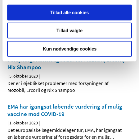
EMA: Åbenhed og videnskabelig
uafhængighed grundlag for godkendelse af
Tillad alle cookies
vacciner mod COVID-19 i EU
|
5. oktober 2020
|
Tillad valgte
Det europæiske medicinalagentur EMA har offentliggjort
en meddelelse om, agenturets høje standarder for
…
Kun nødvendige cookies
Forsyningsvanskeligheder for Mozobil, Ercoril,
Nix Shampoo
|
5. oktober 2020
|
Der er i øjeblikket problemer med forsyningen af
Mozobil, Ercoril og Nix Shampoo
EMA har igangsat løbende vurdering af mulig
vaccine mod COVID-19
|
1. oktober 2020
|
Det europæiske lægemiddelagentur, EMA, har igangsat
en løbende vurdering af forsøgsdata for en mulig
…