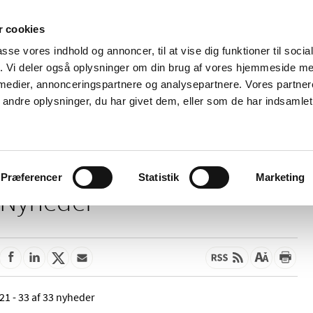
 cookies
passe vores indhold og annoncer, til at vise dig funktioner til soci
Nyheder
Om os
Kontakt
fik. Vi deler også oplysninger om din brug af vores hjemmeside m
 medier, annonceringspartnere og analysepartnere. Vores partne
 og
Tilskud og
Apoteker og salg af
Me
ndre oplysninger, du har givet dem, eller som de har indsamlet 
rmation
priser
medicin
ud
Præferencer
Statistik
Marketing
Nyheder
21 - 33 af 33 nyheder