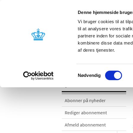
Denne hjemmeside bruger
Vi bruger cookies til at til
til at analysere vores tra
partnere inden for sociale
Godkendelse og
Bivirkninger
kombinere disse data med a
kontrol
produktinfo
af deres tjenester.
Nyheder
Samtykkevalg
Nødvendig
Nyheder
Abonner på nyheder
Rediger abonnement
Afmeld abonnement