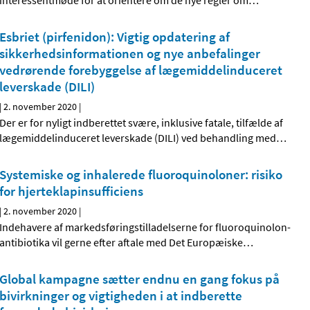
interessentmøde for at orientere om de nye regler om
…
Esbriet (pirfenidon): Vigtig opdatering af
sikkerhedsinformationen og nye anbefalinger
vedrørende forebyggelse af lægemiddelinduceret
leverskade (DILI)
|
2. november 2020
|
Der er for nyligt indberettet svære, inklusive fatale, tilfælde af
lægemiddelinduceret leverskade (DILI) ved behandling med
…
Systemiske og inhalerede fluoroquinoloner: risiko
for hjerteklapinsufficiens
|
2. november 2020
|
Indehavere af markedsføringstilladelserne for fluoroquinolon-
antibiotika vil gerne efter aftale med Det Europæiske
…
Global kampagne sætter endnu en gang fokus på
bivirkninger og vigtigheden i at indberette