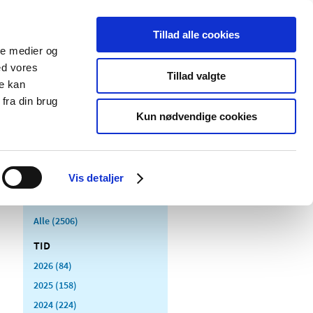
Tillad alle cookies
ale medier og
Udgivelser
Cookies
ed vores
Tillad valgte
re kan
dicinsk
Særlige
fra din brug
styr
produktområder
Kun nødvendige cookies
Vis detaljer
Alle (2506)
TID
2026 (84)
2025 (158)
2024 (224)