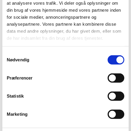
at analysere vores trafik. Vi deler også oplysninger om
oktober (20)
din brug af vores hjemmeside med vores partnere inden
september (20)
for sociale medier, annonceringspartnere og
august (17)
analysepartnere. Vores partnere kan kombinere disse
juli (11)
data med andre oplysninger, du har givet dem, eller som
juni (21)
de har indsamlet fra din brug af deres tjenester.
maj (21)
april (24)
Samtykkevalg
marts (42)
Nødvendig
februar (12)
januar (18)
Præferencer
2019 (159)
2018 (150)
Statistik
2017 (167)
2016 (167)
2015 (33)
Marketing
2014 (44)
2013 (49)