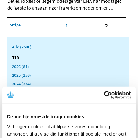
Det europæiske lægemiddelagentur EMA har modtaget
de første to ansøgninger fra virksomheder om en
…
Forrige
1
2
Alle (2506)
TID
2026 (84)
2025 (158)
2024 (224)
2023 (195)
2022 (197)
2021 (516)
Denne hjemmeside bruger cookies
2020 (263)
december (24)
Vi bruger cookies til at tilpasse vores indhold og
annoncer, til at vise dig funktioner til sociale medier og til
november (33)