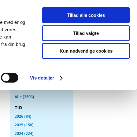
Tillad alle cookies
ale medier og
Udgivelser
Cookies
ed vores
Tillad valgte
re kan
dicinsk
Særlige
fra din brug
styr
produktområder
Kun nødvendige cookies
Vis detaljer
Alle (2506)
TID
2026 (84)
2025 (158)
2024 (224)