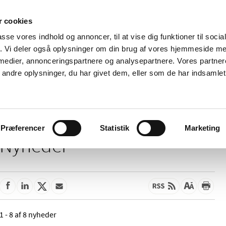
 cookies
passe vores indhold og annoncer, til at vise dig funktioner til soci
Nyheder
Om os
Kontakt
fik. Vi deler også oplysninger om din brug af vores hjemmeside m
 medier, annonceringspartnere og analysepartnere. Vores partne
 og
Tilskud og
Apoteker og salg af
Me
ndre oplysninger, du har givet dem, eller som de har indsamlet 
rmation
priser
medicin
ud
Præferencer
Statistik
Marketing
Nyheder
1 - 8 af 8 nyheder