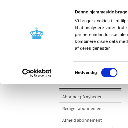
Denne hjemmeside bruger
Vi bruger cookies til at til
til at analysere vores tra
partnere inden for sociale
Godkendelse og
Bivirkninger
kombinere disse data med a
kontrol
produktinfo
af deres tjenester.
Nyheder
Samtykkevalg
Nødvendig
Nyheder
Abonner på nyheder
Rediger abonnement
Afmeld abonnement