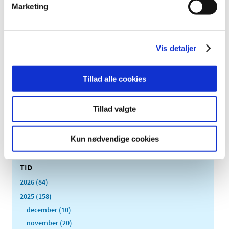
Marketing
|
6. januar 2025
|
Den Europæiske Farmakopékommission har godkendt at
fjerne testen for såkaldte pyrogener (giftstoffer fra
…
Vis detaljer
Opdatering af produktresumeer på grund af
ændrede ATC-koder for 2025
Tillad alle cookies
|
2. januar 2025
|
Indehavere af markedsføringstilladelser til lægemidler,
Tillad valgte
der er godkendt efter den nationale procedure, den
…
Kun nødvendige cookies
Alle (2506)
TID
2026 (84)
2025 (158)
december (10)
november (20)