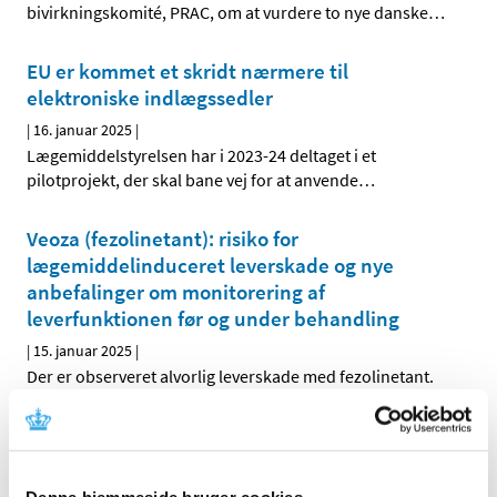
bivirkningskomité, PRAC, om at vurdere to nye danske
…
EU er kommet et skridt nærmere til
elektroniske indlægssedler
|
16. januar 2025
|
Lægemiddelstyrelsen har i 2023-24 deltaget i et
pilotprojekt, der skal bane vej for at anvende
…
Veoza (fezolinetant): risiko for
lægemiddelinduceret leverskade og nye
anbefalinger om monitorering af
leverfunktionen før og under behandling
|
15. januar 2025
|
Der er observeret alvorlig leverskade med fezolinetant.
Opfordring til ansøgninger om
markedsføringstilladelse for kritiske
lægemidler