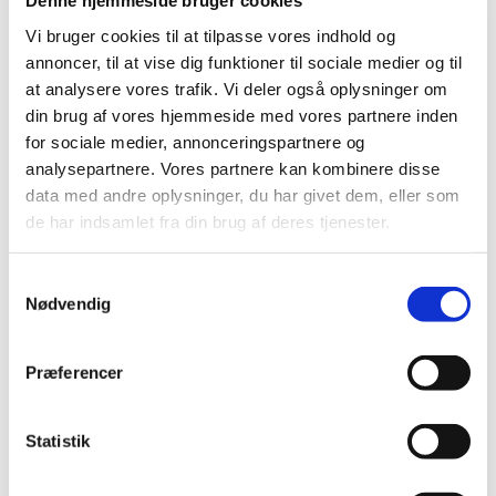
Denne hjemmeside bruger cookies
|
13. januar 2025
|
Vi bruger cookies til at tilpasse vores indhold og
Lægemiddelstyrelsen opfordrer virksomheder til at
annoncer, til at vise dig funktioner til sociale medier og til
ansøge om markedsføringstilladelse for udvalgte
…
at analysere vores trafik. Vi deler også oplysninger om
din brug af vores hjemmeside med vores partnere inden
Årets fokus ved inspektioner i 2025
for sociale medier, annonceringspartnere og
|
7. januar 2025
|
analysepartnere. Vores partnere kan kombinere disse
Fokus på rengøringsvalidering under GMP-inspektioner
data med andre oplysninger, du har givet dem, eller som
Lægemiddelstyrelsen har et øget fokus på
…
de har indsamlet fra din brug af deres tjenester.
Metoprololsuccinat 25 mg; tilladelse til
Samtykkevalg
udlevering af udenlandske pakninger – ikke
Nødvendig
længere aktiv
|
6. januar 2025
|
Præferencer
Tilladelser til ordination og udlevering af udenlandske
lægemidler indeholdende metoprololsuccinat 25 mg,
…
Statistik
En milepæl i arbejdet med at reducere brugen
af forsøgsdyr i lægemiddelindustrien