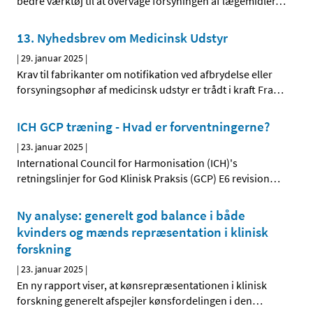
bedre værktøj til at overvåge forsyningen af lægemidler
…
13. Nyhedsbrev om Medicinsk Udstyr
|
29. januar 2025
|
Krav til fabrikanter om notifikation ved afbrydelse eller
forsyningsophør af medicinsk udstyr er trådt i kraft Fra
…
ICH GCP træning - Hvad er forventningerne?
|
23. januar 2025
|
International Council for Harmonisation (ICH)'s
retningslinjer for God Klinisk Praksis (GCP) E6 revision
…
Ny analyse: generelt god balance i både
kvinders og mænds repræsentation i klinisk
forskning
|
23. januar 2025
|
En ny rapport viser, at kønsrepræsentationen i klinisk
forskning generelt afspejler kønsfordelingen i den
…