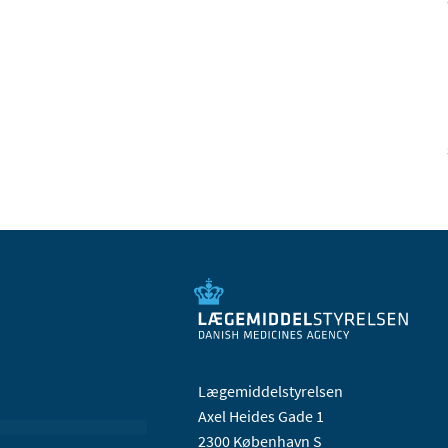
Lægemiddelstyrelsen
Axel Heides Gade 1
2300 København S