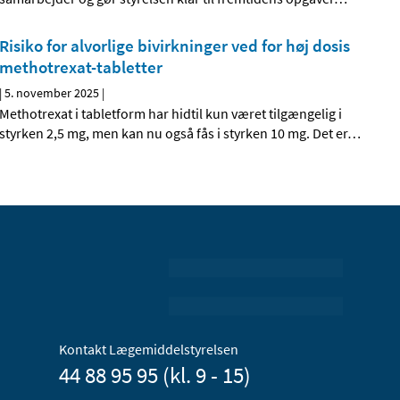
Risiko for alvorlige bivirkninger ved for høj dosis
methotrexat-tabletter
|
5. november 2025
|
Methotrexat i tabletform har hidtil kun været tilgængelig i
styrken 2,5 mg, men kan nu også fås i styrken 10 mg. Det er
…
Kontakt Lægemiddelstyrelsen
44 88 95 95 (kl. 9 - 15)