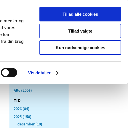
Tillad alle cookies
ale medier og
Udgivelser
Cookies
ed vores
Tillad valgte
re kan
dicinsk
Særlige
fra din brug
styr
produktområder
Kun nødvendige cookies
Vis detaljer
Alle (2506)
TID
2026 (84)
2025 (158)
december (10)