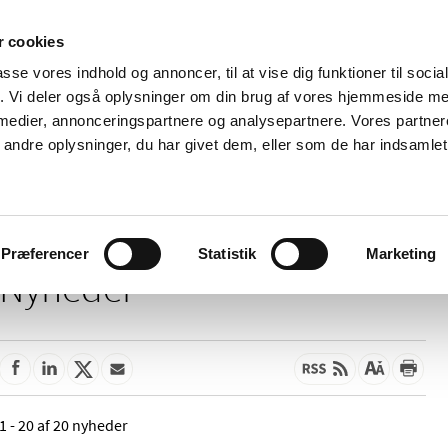
 cookies
passe vores indhold og annoncer, til at vise dig funktioner til soci
Nyheder
Om os
Kontakt
fik. Vi deler også oplysninger om din brug af vores hjemmeside m
 medier, annonceringspartnere og analysepartnere. Vores partne
 og
Tilskud og
Apoteker og salg af
Me
ndre oplysninger, du har givet dem, eller som de har indsamlet 
rmation
priser
medicin
ud
Præferencer
Statistik
Marketing
Nyheder
1 - 20 af 20 nyheder