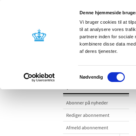
Denne hjemmeside bruger
Vi bruger cookies til at til
til at analysere vores tra
partnere inden for sociale
Godkendelse og
Bivirkninger
kombinere disse data med a
kontrol
produktinfo
af deres tjenester.
Nyheder
Samtykkevalg
Nødvendig
Nyheder
Abonner på nyheder
Rediger abonnement
Afmeld abonnement