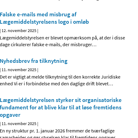
Falske e-mails med misbrug af
Lægemiddelstyrelsens logo i omløb
|
12. november 2025
|
Lægemiddelstyrelsen er blevet opmærksom på, at der i disse
dage cirkulerer falske e-mails, der misbruger
…
Nyhedsbrev fra tilknytning
|
11. november 2025
|
Det er vigtigt at melde tilknytning til den korrekte Juridiske
enhed Vi er i forbindelse med den daglige drift blevet
…
Lægemiddelstyrelsen styrker sit organisatoriske
fundament for at blive klar til at løse fremtidens
opgaver
|
11. november 2025
|
En ny struktur pr. 1. januar 2026 fremmer de tværfaglige
samarbejder og gør styrelsen klar til fremtidens opgaver
…