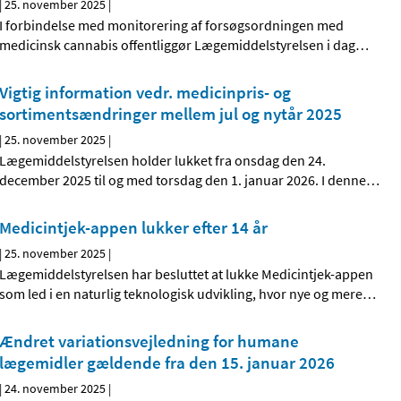
|
25. november 2025
|
I forbindelse med monitorering af forsøgsordningen med
medicinsk cannabis offentliggør Lægemiddelstyrelsen i dag
…
Vigtig information vedr. medicinpris- og
sortimentsændringer mellem jul og nytår 2025
|
25. november 2025
|
Lægemiddelstyrelsen holder lukket fra onsdag den 24.
december 2025 til og med torsdag den 1. januar 2026. I denne
…
Medicintjek-appen lukker efter 14 år
|
25. november 2025
|
Lægemiddelstyrelsen har besluttet at lukke Medicintjek-appen
som led i en naturlig teknologisk udvikling, hvor nye og mere
…
Ændret variationsvejledning for humane
lægemidler gældende fra den 15. januar 2026
|
24. november 2025
|