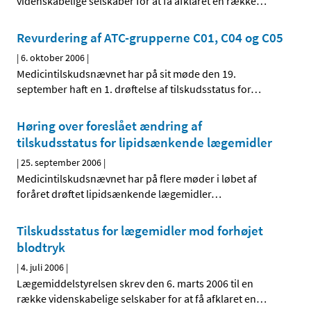
videnskabelige selskaber for at få afklaret en række
…
Revurdering af ATC-grupperne C01, C04 og C05
|
6. oktober 2006
|
Medicintilskudsnævnet har på sit møde den 19.
september haft en 1. drøftelse af tilskudsstatus for
…
Høring over foreslået ændring af
tilskudsstatus for lipidsænkende lægemidler
|
25. september 2006
|
Medicintilskudsnævnet har på flere møder i løbet af
foråret drøftet lipidsænkende lægemidler
…
Tilskudsstatus for lægemidler mod forhøjet
blodtryk
|
4. juli 2006
|
Lægemiddelstyrelsen skrev den 6. marts 2006 til en
række videnskabelige selskaber for at få afklaret en
…