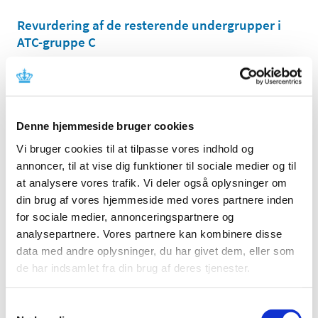
Revurdering af de resterende undergrupper i
ATC-gruppe C
|
4. juli 2006
|
Lægemiddelstyrelsen har tidligere informeret
virksomheder og en række videnskabelige selskaber
…
Denne hjemmeside bruger cookies
Brev til videnskabelige selskaber om
blodtryksbehandling
Vi bruger cookies til at tilpasse vores indhold og
annoncer, til at vise dig funktioner til sociale medier og til
|
7. marts 2006
|
at analysere vores trafik. Vi deler også oplysninger om
Som et led i arbejdet med revurdering af lægemidlers
din brug af vores hjemmeside med vores partnere inden
tilskudsstatus er Lægemiddelstyrelsen begyndt at se på
…
for sociale medier, annonceringspartnere og
analysepartnere. Vores partnere kan kombinere disse
data med andre oplysninger, du har givet dem, eller som
Alle (2506)
de har indsamlet fra din brug af deres tjenester.
TID
2026 (84)
Samtykkevalg
2025 (158)