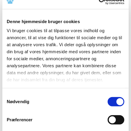
TID
2026 (84)
Denne hjemmeside bruger cookies
2025 (158)
Vi bruger cookies til at tilpasse vores indhold og
2024 (224)
annoncer, til at vise dig funktioner til sociale medier og til
2023 (195)
at analysere vores trafik. Vi deler også oplysninger om
2022 (197)
din brug af vores hjemmeside med vores partnere inden
2021 (516)
for sociale medier, annonceringspartnere og
2020 (263)
analysepartnere. Vores partnere kan kombinere disse
data med andre oplysninger, du har givet dem, eller som
2019 (159)
de har indsamlet fra din brug af deres tjenester.
2018 (150)
2017 (167)
Samtykkevalg
2016 (167)
Nødvendig
december (14)
november (11)
Præferencer
oktober (13)
september (9)