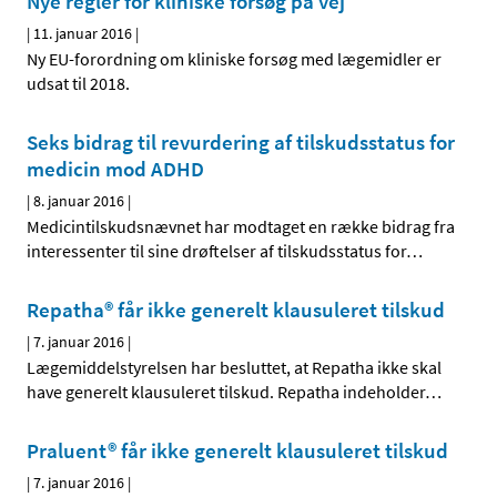
Nye regler for kliniske forsøg på vej
|
11. januar 2016
|
Ny EU-forordning om kliniske forsøg med lægemidler er
udsat til 2018.
Seks bidrag til revurdering af tilskudsstatus for
medicin mod ADHD
|
8. januar 2016
|
Medicintilskudsnævnet har modtaget en række bidrag fra
interessenter til sine drøftelser af tilskudsstatus for
…
Repatha® får ikke generelt klausuleret tilskud
|
7. januar 2016
|
Lægemiddelstyrelsen har besluttet, at Repatha ikke skal
have generelt klausuleret tilskud. Repatha indeholder
…
Praluent® får ikke generelt klausuleret tilskud
|
7. januar 2016
|