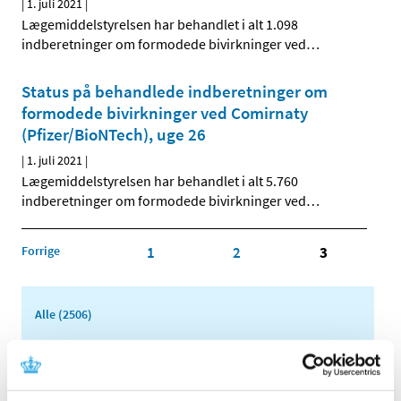
|
1. juli 2021
|
Lægemiddelstyrelsen har behandlet i alt 1.098
indberetninger om formodede bivirkninger ved
…
Status på behandlede indberetninger om
formodede bivirkninger ved Comirnaty
(Pfizer/BioNTech), uge 26
|
1. juli 2021
|
Lægemiddelstyrelsen har behandlet i alt 5.760
indberetninger om formodede bivirkninger ved
…
Forrige
1
2
3
Alle (2506)
TID
2026 (84)
2025 (158)