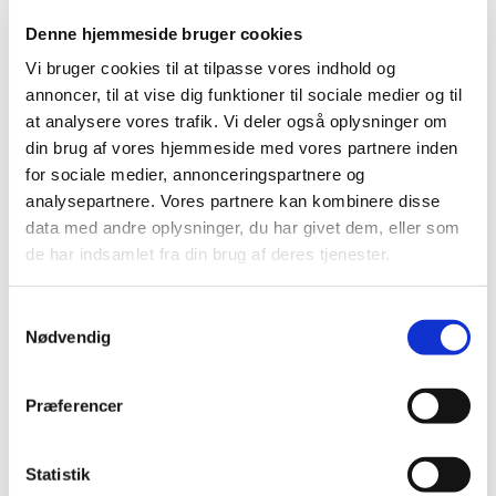
2024 (224)
Denne hjemmeside bruger cookies
2023 (195)
Vi bruger cookies til at tilpasse vores indhold og
2022 (197)
annoncer, til at vise dig funktioner til sociale medier og til
2021 (516)
at analysere vores trafik. Vi deler også oplysninger om
december (50)
din brug af vores hjemmeside med vores partnere inden
for sociale medier, annonceringspartnere og
november (51)
analysepartnere. Vores partnere kan kombinere disse
oktober (45)
data med andre oplysninger, du har givet dem, eller som
september (57)
de har indsamlet fra din brug af deres tjenester.
august (33)
juli (45)
Samtykkevalg
juni (49)
Nødvendig
maj (40)
april (31)
Præferencer
marts (56)
februar (33)
januar (26)
Statistik
2020 (263)