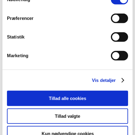
2008 (8)
2007 (3)
Præferencer
2006 (9)
december (1)
Statistik
november (3)
oktober (1)
september (1)
Marketing
juli (2)
marts (1)
2005 (2)
Vis detaljer
Links
Tillad alle cookies
Meddelelser om forsyning af medicin til mennesker og dyr
(med søgefunktion)
Tillad valgte
Sikkerhedsmeddelelser om medicinsk udstyr
(med søgefunktion)
Kun nødvendige cookies