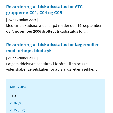
Revurdering af tilskudsstatus for ATC-
grupperne C01, C04 og C05
|
29. november 2006
|
Medicintilskudsnævnet har på møder den 19. september
og 7. november 2006 drøftet tilskudsstatus for
…
Revurdering af tilskudsstatus for lægemidler
mod forhøjet blodtryk
|
29. november 2006
|
Lægemiddelstyrelsen skrev i foråret til en række
videnskabelige selskaber for at få afklaret en række
…
Alle (2505)
TID
2026 (83)
2025 (158)