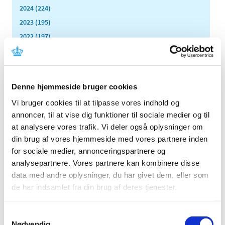
2024 (224)
2023 (195)
2022 (197)
2021 (516)
2020 (263)
2019 (159)
Denne hjemmeside bruger cookies
2018 (150)
Vi bruger cookies til at tilpasse vores indhold og
2017 (167)
annoncer, til at vise dig funktioner til sociale medier og til
2016 (167)
at analysere vores trafik. Vi deler også oplysninger om
2015 (33)
din brug af vores hjemmeside med vores partnere inden
2014 (44)
for sociale medier, annonceringspartnere og
2013 (49)
analysepartnere. Vores partnere kan kombinere disse
data med andre oplysninger, du har givet dem, eller som
2012 (44)
de har indsamlet fra din brug af deres tjenester.
2011 (13)
2010 (7)
Samtykkevalg
2009 (14)
Nødvendig