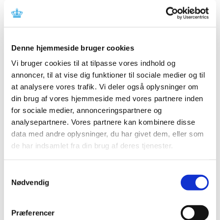
2019 (159)
2018 (150)
2017 (167)
2016 (167)
Denne hjemmeside bruger cookies
2015 (33)
Vi bruger cookies til at tilpasse vores indhold og
2014 (44)
annoncer, til at vise dig funktioner til sociale medier og til
2013 (49)
at analysere vores trafik. Vi deler også oplysninger om
din brug af vores hjemmeside med vores partnere inden
2012 (44)
for sociale medier, annonceringspartnere og
2011 (13)
analysepartnere. Vores partnere kan kombinere disse
2010 (7)
data med andre oplysninger, du har givet dem, eller som
2009 (14)
de har indsamlet fra din brug af deres tjenester.
2008 (8)
2007 (3)
Samtykkevalg
2006 (9)
Nødvendig
december (1)
november (3)
Præferencer
oktober (1)