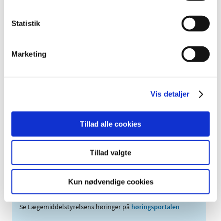
september (1)
Statistik
juli (2)
marts (1)
2005 (2)
Marketing
Links
Vis detaljer
Meddelelser om forsyning af medicin til mennesker og dyr
(med søgefunktion)
Tillad alle cookies
Sikkerhedsmeddelelser om medicinsk udstyr
(med søgefunktion)
Tillad valgte
Kun nødvendige cookies
Høringer på Høringsportalen
Se Lægemiddelstyrelsens høringer på
høringsportalen