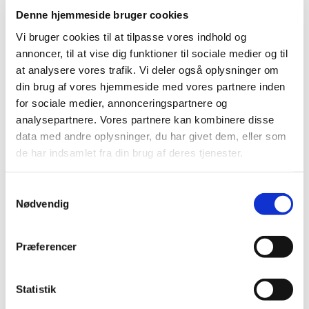
Denne hjemmeside bruger cookies
2013 (49)
2012 (44)
Vi bruger cookies til at tilpasse vores indhold og
annoncer, til at vise dig funktioner til sociale medier og til
2011 (13)
at analysere vores trafik. Vi deler også oplysninger om
2010 (7)
din brug af vores hjemmeside med vores partnere inden
2009 (14)
for sociale medier, annonceringspartnere og
2008 (8)
analysepartnere. Vores partnere kan kombinere disse
2007 (3)
data med andre oplysninger, du har givet dem, eller som
2006 (9)
de har indsamlet fra din brug af deres tjenester.
december (1)
november (3)
Samtykkevalg
Nødvendig
oktober (1)
september (1)
juli (2)
Præferencer
marts (1)
2005 (2)
Statistik