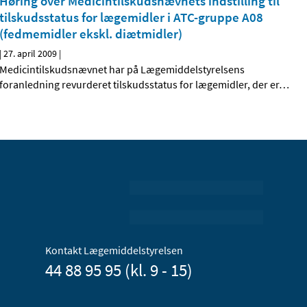
Høring over Medicintilskudsnævnets indstilling til
tilskudsstatus for lægemidler i ATC-gruppe A08
(fedmemidler ekskl. diætmidler)
|
27. april 2009
|
Medicintilskudsnævnet har på Lægemiddelstyrelsens
foranledning revurderet tilskudsstatus for lægemidler, der er
…
Kontakt Lægemiddelstyrelsen
44 88 95 95 (kl. 9 - 15)