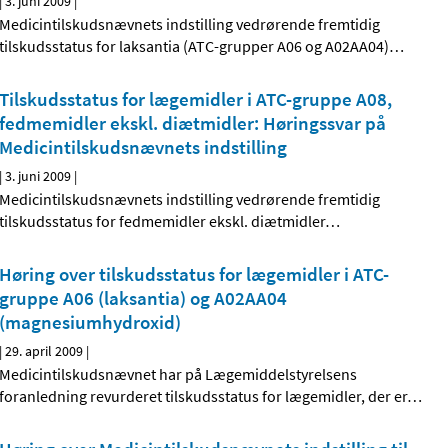
|
3. juni 2009
|
Medicintilskudsnævnets indstilling vedrørende fremtidig
tilskudsstatus for laksantia (ATC-grupper A06 og A02AA04)
…
Tilskudsstatus for lægemidler i ATC-gruppe A08,
fedmemidler ekskl. diætmidler: Høringssvar på
Medicintilskudsnævnets indstilling
|
3. juni 2009
|
Medicintilskudsnævnets indstilling vedrørende fremtidig
tilskudsstatus for fedmemidler ekskl. diætmidler
…
Høring over tilskudsstatus for lægemidler i ATC-
gruppe A06 (laksantia) og A02AA04
(magnesiumhydroxid)
|
29. april 2009
|
Medicintilskudsnævnet har på Lægemiddelstyrelsens
foranledning revurderet tilskudsstatus for lægemidler, der er
…