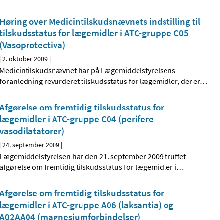
Høring over Medicintilskudsnævnets indstilling til
tilskudsstatus for lægemidler i ATC-gruppe C05
(Vasoprotectiva)
|
2. oktober 2009
|
Medicintilskudsnævnet har på Lægemiddelstyrelsens
foranledning revurderet tilskudsstatus for lægemidler, der er
…
Afgørelse om fremtidig tilskudsstatus for
lægemidler i ATC-gruppe C04 (perifere
vasodilatatorer)
|
24. september 2009
|
Lægemiddelstyrelsen har den 21. september 2009 truffet
afgørelse om fremtidig tilskudsstatus for lægemidler i
…
Afgørelse om fremtidig tilskudsstatus for
lægemidler i ATC-gruppe A06 (laksantia) og
A02AA04 (magnesiumforbindelser)