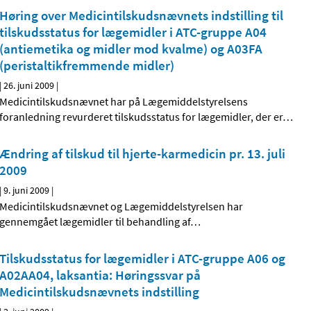
Høring over Medicintilskudsnævnets indstilling til
tilskudsstatus for lægemidler i ATC-gruppe A04
(antiemetika og midler mod kvalme) og A03FA
(peristaltik­fremmende midler)
|
26. juni 2009
|
Medicintilskudsnævnet har på Lægemiddelstyrelsens
foranledning revurderet tilskudsstatus for lægemidler, der er
…
Ændring af tilskud til hjerte-karmedicin pr. 13. juli
2009
|
9. juni 2009
|
Medicintilskudsnævnet og Lægemiddelstyrelsen har
gennemgået lægemidler til behandling af
…
Tilskudsstatus for lægemidler i ATC-gruppe A06 og
A02AA04, laksantia: Høringssvar på
Medicintilskudsnævnets indstilling