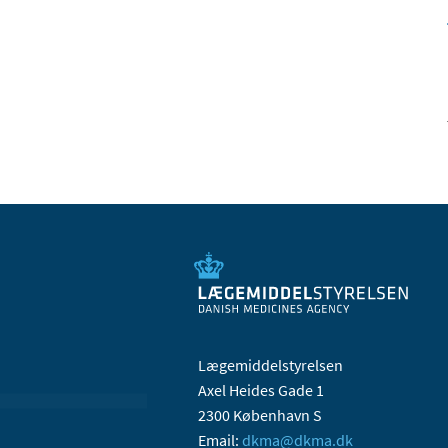
Lægemiddelstyrelsen
Axel Heides Gade 1
2300 København S
Email:
dkma@dkma.dk