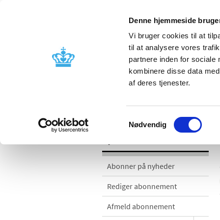
Denne hjemmeside bruger
Vi bruger cookies til at til
til at analysere vores tra
partnere inden for sociale
Godkendelse og
Bivirkninger
kombinere disse data med a
kontrol
produktinfo
af deres tjenester.
Nyheder
Samtykkevalg
Nødvendig
Nyheder
Abonner på nyheder
Rediger abonnement
Afmeld abonnement