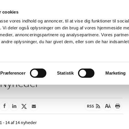
 cookies
passe vores indhold og annoncer, til at vise dig funktioner til soci
Nyheder
Om os
Kontakt
fik. Vi deler også oplysninger om din brug af vores hjemmeside m
 medier, annonceringspartnere og analysepartnere. Vores partne
 og
Tilskud og
Apoteker og salg af
Me
ndre oplysninger, du har givet dem, eller som de har indsamlet 
rmation
priser
medicin
ud
Præferencer
Statistik
Marketing
Nyheder
1 - 14 af 14 nyheder