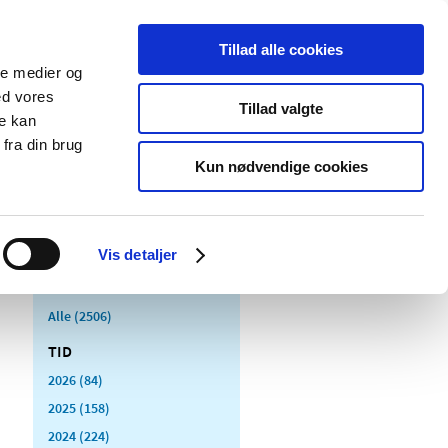
Tillad alle cookies
ale medier og
Udgivelser
Cookies
ed vores
Tillad valgte
re kan
dicinsk
Særlige
fra din brug
styr
produktområder
Kun nødvendige cookies
Vis detaljer
Alle (2506)
TID
2026 (84)
2025 (158)
2024 (224)