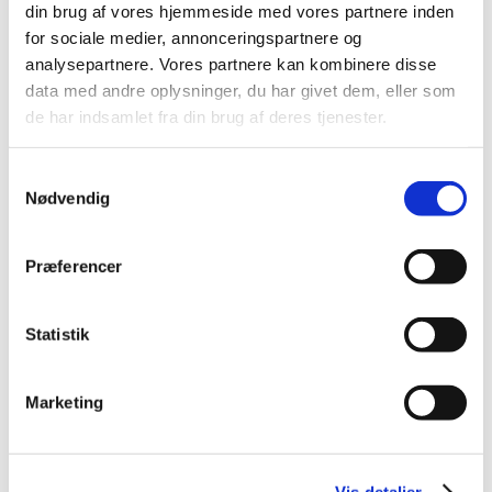
din brug af vores hjemmeside med vores partnere inden
2015 (33)
for sociale medier, annonceringspartnere og
2014 (44)
analysepartnere. Vores partnere kan kombinere disse
december (3)
data med andre oplysninger, du har givet dem, eller som
de har indsamlet fra din brug af deres tjenester.
november (3)
oktober (1)
september (7)
Samtykkevalg
Nødvendig
august (4)
juli (2)
juni (8)
Præferencer
maj (2)
april (2)
Statistik
marts (3)
februar (6)
Marketing
januar (3)
2013 (49)
2012 (44)
Vis detaljer