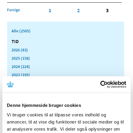
Forrige
1
2
3
Alle (2505)
TID
2026 (83)
2025 (158)
2024 (224)
2023 (195)
2022 (197)
2021 (516)
2020 (263)
Denne hjemmeside bruger cookies
2019 (159)
Vi bruger cookies til at tilpasse vores indhold og
2018 (150)
annoncer, til at vise dig funktioner til sociale medier og til
2017 (167)
at analysere vores trafik. Vi deler også oplysninger om
2016 (167)