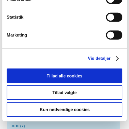
oktober (13)
september (16)
august (12)
Statistik
juli (9)
juni (15)
Marketing
maj (9)
april (8)
marts (16)
Vis detaljer
februar (14)
januar (17)
Tillad alle cookies
2016 (167)
2015 (33)
Tillad valgte
2014 (44)
2013 (49)
Kun nødvendige cookies
2012 (44)
2011 (13)
2010 (7)