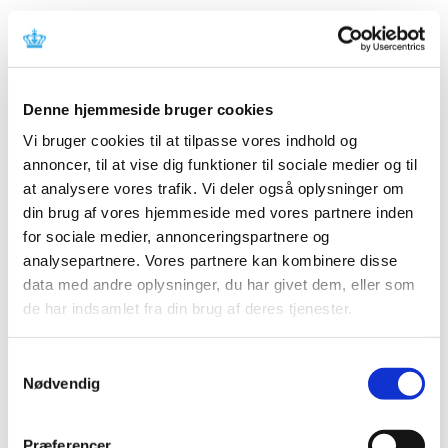
Alle (2505)
TID
Denne hjemmeside bruger cookies
2026 (83)
Vi bruger cookies til at tilpasse vores indhold og
2025 (158)
annoncer, til at vise dig funktioner til sociale medier og til
2024 (224)
at analysere vores trafik. Vi deler også oplysninger om
2023 (195)
din brug af vores hjemmeside med vores partnere inden
for sociale medier, annonceringspartnere og
2022 (197)
analysepartnere. Vores partnere kan kombinere disse
2021 (516)
data med andre oplysninger, du har givet dem, eller som
2020 (263)
de har indsamlet fra din brug af deres tjenester.
2019 (159)
2018 (150)
Samtykkevalg
2017 (167)
Nødvendig
december (19)
november (19)
Præferencer