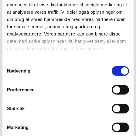
kapsler, hårde
annoncer, til at vise dig funktioner til sociale medier og til
|
1. december 2021
|
at analysere vores trafik. Vi deler også oplysninger om
Der er i øjeblikket problemer med forsyningen
din brug af vores hjemmeside med vores partnere inden
af;Olbetam 250 mg kapsler, hårde
for sociale medier, annonceringspartnere og
analysepartnere. Vores partnere kan kombinere disse
data med andre oplysninger, du har givet dem, eller som
Forrige
1
2
3
de har indsamlet fra din brug af deres tjenester.
Alle (2506)
Samtykkevalg
Nødvendig
TID
2026 (84)
Præferencer
2025 (158)
2024 (224)
Statistik
2023 (195)
2022 (197)
2021 (516)
Marketing
december (50)