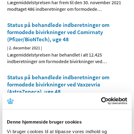
Lægemiddelstyrelsen har frem til den 30. november 2021
modtaget 486 indberetninger om formodede
…
Status på behandlede indberetninger om
formodede bivirkninger ved Comirnaty
(Pfizer/BioNTech), uge 48
|
2. december 2021
|
Lægemiddelstyrelsen har behandlet i alt 12.425
indberetninger om formodede bivirkninger ved
…
Status på behandlede indberetninger om
formodede bivirkninger ved Vaxzevria
(AstraZeneca), uge 48
|
2. december 2021
|
Lægemiddelstyrelsen har behandlet i alt 4.154
indberetninger om formodede bivirkninger ved
…
Denne hjemmeside bruger cookies
Forsyningsvanskeligheder for Olbetam 250 mg
Vi bruger cookies til at tilpasse vores indhold og