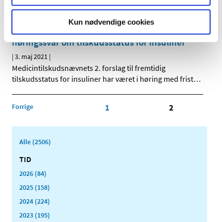
patienterne, hvor de er, i en hurtigere og mere effektiv
…
Kun nødvendige cookies
Medicintilskudsnævnet har modtaget 10 nye
høringssvar om tilskudsstatus for insuliner
|
3. maj 2021
|
Medicintilskudsnævnets 2. forslag til fremtidig
tilskudsstatus for insuliner har været i høring med frist
…
Forrige
1
2
Alle (2506)
TID
2026 (84)
2025 (158)
2024 (224)
2023 (195)