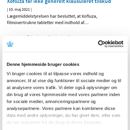
Xofluza får ikke generelt klausuleret tilskud
|
10. maj 2021
|
Lægemiddelstyrelsen har besluttet, at Xofluza,
filmovertrukne tabletter med indhold af
…
Status på behandlede indberetninger om
formodede bivirkninger ved Vaxzevria, uge 18
|
6. maj 2021
|
1.751 indberetninger om formodede bivirkninger ved
Denne hjemmeside bruger cookies
Vaxzevria er behandlet. De fleste er kendte og
…
Vi bruger cookies til at tilpasse vores indhold og
annoncer, til at vise dig funktioner til sociale medier og til
Status på behandlede indberetninger om
at analysere vores trafik. Vi deler også oplysninger om
formodede bivirkninger ved COVID-19 Vaccine
din brug af vores hjemmeside med vores partnere inden
Moderna, uge 18
for sociale medier, annonceringspartnere og
|
6. maj 2021
|
analysepartnere. Vores partnere kan kombinere disse
358 indberetninger om formodede bivirkninger ved
data med andre oplysninger, du har givet dem, eller som
Moderna er behandlet. De fleste er kendte og
…
de har indsamlet fra din brug af deres tjenester.