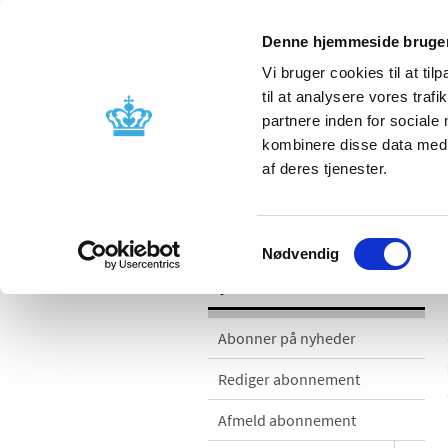
Denne hjemmeside bruger
Vi bruger cookies til at til
til at analysere vores tra
partnere inden for sociale
Godkendelse og
Bivirkninger
kombinere disse data med a
kontrol
produktinfo
af deres tjenester.
Nyheder
Samtykkevalg
Nødvendig
Nyheder
Abonner på nyheder
Rediger abonnement
Afmeld abonnement