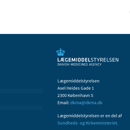
Lægemiddelstyrelsen
Axel Heides Gade 1
2300 København S
Email:
dkma@dkma.dk
Lægemiddelstyrelsen er en del af
Sundheds- og Kirkeministeriet.