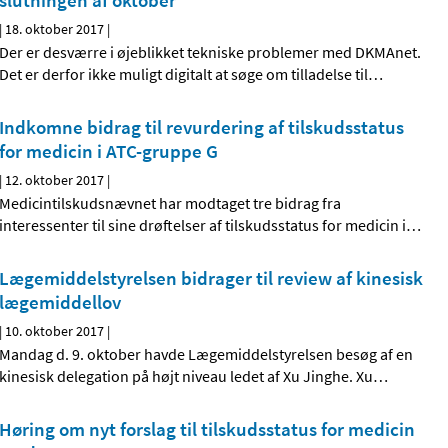
slutningen af oktober
|
18. oktober 2017
|
Der er desværre i øjeblikket tekniske problemer med DKMAnet.
Det er derfor ikke muligt digitalt at søge om tilladelse til
…
Indkomne bidrag til revurdering af tilskudsstatus
for medicin i ATC-gruppe G
|
12. oktober 2017
|
Medicintilskudsnævnet har modtaget tre bidrag fra
interessenter til sine drøftelser af tilskudsstatus for medicin i
…
Lægemiddelstyrelsen bidrager til review af kinesisk
lægemiddellov
|
10. oktober 2017
|
Mandag d. 9. oktober havde Lægemiddelstyrelsen besøg af en
kinesisk delegation på højt niveau ledet af Xu Jinghe. Xu
…
Høring om nyt forslag til tilskudsstatus for medicin