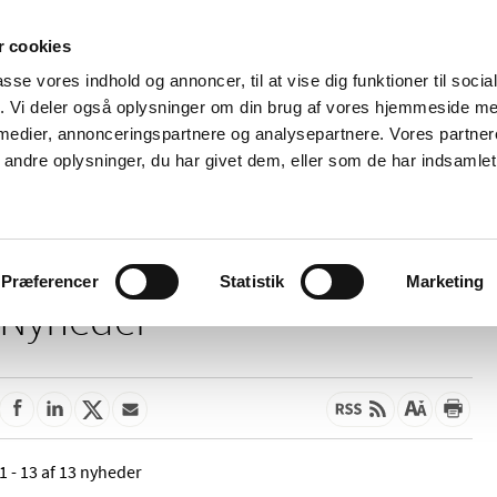
 cookies
passe vores indhold og annoncer, til at vise dig funktioner til soci
Nyheder
Om os
Kontakt
fik. Vi deler også oplysninger om din brug af vores hjemmeside m
 medier, annonceringspartnere og analysepartnere. Vores partne
 og
Tilskud og
Apoteker og salg af
Me
ndre oplysninger, du har givet dem, eller som de har indsamlet 
rmation
priser
medicin
ud
Præferencer
Statistik
Marketing
Nyheder
1 - 13 af 13 nyheder