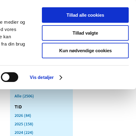
Tillad alle cookies
ale medier og
Udgivelser
Cookies
ed vores
Tillad valgte
re kan
dicinsk
Særlige
fra din brug
styr
produktområder
Kun nødvendige cookies
Vis detaljer
Alle (2506)
TID
2026 (84)
2025 (158)
2024 (224)