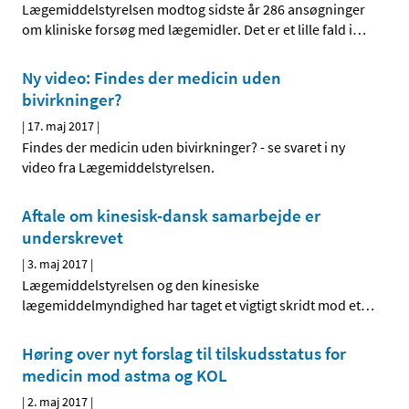
Lægemiddelstyrelsen modtog sidste år 286 ansøgninger
om kliniske forsøg med lægemidler. Det er et lille fald i
…
Ny video: Findes der medicin uden
bivirkninger?
|
17. maj 2017
|
Findes der medicin uden bivirkninger? - se svaret i ny
video fra Lægemiddelstyrelsen.
Aftale om kinesisk-dansk samarbejde er
underskrevet
|
3. maj 2017
|
Lægemiddelstyrelsen og den kinesiske
lægemiddelmyndighed har taget et vigtigt skridt mod et
…
Høring over nyt forslag til tilskudsstatus for
medicin mod astma og KOL
|
2. maj 2017
|