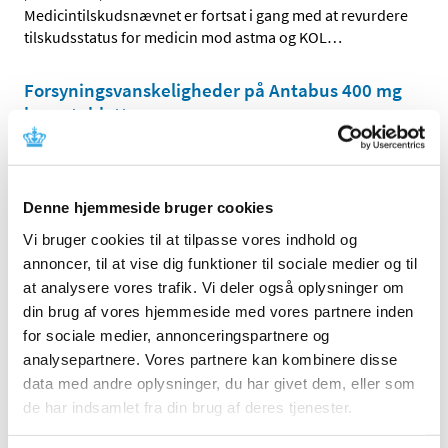
Medicintilskudsnævnet er fortsat i gang med at revurdere
tilskudsstatus for medicin mod astma og KOL
…
Forsyningsvanskeligheder på Antabus 400 mg
brusetabletter
|
2. maj 2017
|
Virksomheden Actavis A/S har meddelt
Lægemiddelstyrelsen, at der er problemer med at
…
Denne hjemmeside bruger cookies
Vi bruger cookies til at tilpasse vores indhold og
Alle (2506)
annoncer, til at vise dig funktioner til sociale medier og til
at analysere vores trafik. Vi deler også oplysninger om
TID
din brug af vores hjemmeside med vores partnere inden
2026 (84)
for sociale medier, annonceringspartnere og
2025 (158)
analysepartnere. Vores partnere kan kombinere disse
2024 (224)
data med andre oplysninger, du har givet dem, eller som
2023 (195)
de har indsamlet fra din brug af deres tjenester.
2022 (197)