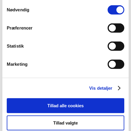
Samtykkevalg
2021 (516)
Nødvendig
2020 (263)
2019 (159)
Præferencer
2018 (150)
2017 (167)
december (19)
Statistik
november (19)
oktober (13)
Marketing
september (16)
august (12)
juli (9)
Vis detaljer
juni (15)
maj (9)
april (8)
Tillad alle cookies
marts (16)
februar (14)
Tillad valgte
januar (17)