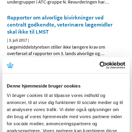
undergrupper i ATC-gruppe N. Revurderingen har
…
Rapporter om alvorlige bivirkninger ved
centralt godkendte, veterinære lægemidler
skal ikke til LMST
|
3. juli 2017
|
Lægemiddelstyrelsen stiller ikke længere krav om
overførsel af rapporter om 3. lands alvorlige og
…
Medicintilskudsnævnet har modtaget 12 nye
høringssvar om tilskudsstatus for medicin mod
astma og KOL
Denne hjemmeside bruger cookies
|
3. juli 2017
|
Vi bruger cookies til at tilpasse vores indhold og
Medicintilskudsnævnets 3. forslag til fremtidig
annoncer, til at vise dig funktioner til sociale medier og til
tilskudsstatus for medicin mod astma og KOL har været
…
at analysere vores trafik. Vi deler også oplysninger om
din brug af vores hjemmeside med vores partnere inden
for sociale medier, annonceringspartnere og
Alle (2506)
analysepartnere. Vores partnere kan kombinere disse