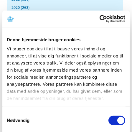
2020 (263)
2019 (159)
2018 (150)
2017 (167)
Denne hjemmeside bruger cookies
2016 (167)
2015 (33)
Vi bruger cookies til at tilpasse vores indhold og
annoncer, til at vise dig funktioner til sociale medier og til
2014 (44)
at analysere vores trafik. Vi deler også oplysninger om
2013 (49)
din brug af vores hjemmeside med vores partnere inden
2012 (44)
for sociale medier, annonceringspartnere og
2011 (13)
analysepartnere. Vores partnere kan kombinere disse
2010 (7)
data med andre oplysninger, du har givet dem, eller som
2009 (14)
de har indsamlet fra din brug af deres tjenester.
december (2)
november (1)
Samtykkevalg
Nødvendig
oktober (1)
september (2)