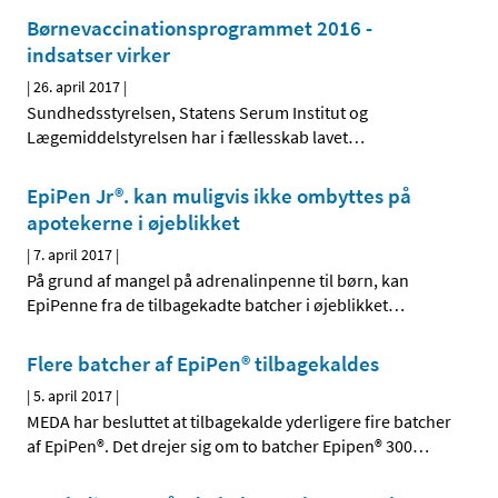
Børnevaccinationsprogram­met 2016 -
indsatser virker
|
26. april 2017
|
Sundhedsstyrelsen, Statens Serum Institut og
Lægemiddelstyrelsen har i fællesskab lavet
…
EpiPen Jr®. kan muligvis ikke ombyttes på
apotekerne i øjeblikket
|
7. april 2017
|
På grund af mangel på adrenalinpenne til børn, kan
EpiPenne fra de tilbagekadte batcher i øjeblikket
…
Flere batcher af EpiPen® tilbagekaldes
|
5. april 2017
|
MEDA har besluttet at tilbagekalde yderligere fire batcher
af EpiPen®. Det drejer sig om to batcher Epipen® 300
…