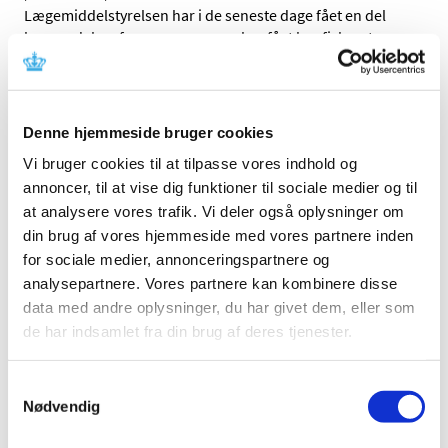
Lægemiddelstyrelsen har i de seneste dage fået en del
henvendelser fra personer, som har fået konfiskeret
…
Alle (2506)
Denne hjemmeside bruger cookies
TID
Vi bruger cookies til at tilpasse vores indhold og
2026 (84)
annoncer, til at vise dig funktioner til sociale medier og til
2025 (158)
at analysere vores trafik. Vi deler også oplysninger om
2024 (224)
din brug af vores hjemmeside med vores partnere inden
2023 (195)
for sociale medier, annonceringspartnere og
2022 (197)
analysepartnere. Vores partnere kan kombinere disse
data med andre oplysninger, du har givet dem, eller som
2021 (516)
de har indsamlet fra din brug af deres tjenester.
2020 (263)
2019 (159)
Samtykkevalg
2018 (150)
Nødvendig
2017 (167)