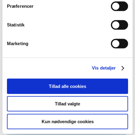
december (19)
Præferencer
november (19)
oktober (13)
september (16)
Statistik
august (12)
juli (9)
Marketing
juni (15)
maj (9)
april (8)
Vis detaljer
marts (16)
februar (14)
Tillad alle cookies
januar (17)
2016 (167)
2015 (33)
Tillad valgte
2014 (44)
2013 (49)
Kun nødvendige cookies
2012 (44)