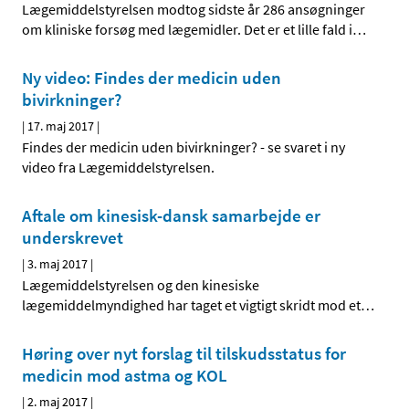
Lægemiddelstyrelsen modtog sidste år 286 ansøgninger
om kliniske forsøg med lægemidler. Det er et lille fald i
…
Ny video: Findes der medicin uden
bivirkninger?
|
17. maj 2017
|
Findes der medicin uden bivirkninger? - se svaret i ny
video fra Lægemiddelstyrelsen.
Aftale om kinesisk-dansk samarbejde er
underskrevet
|
3. maj 2017
|
Lægemiddelstyrelsen og den kinesiske
lægemiddelmyndighed har taget et vigtigt skridt mod et
…
Høring over nyt forslag til tilskudsstatus for
medicin mod astma og KOL
|
2. maj 2017
|