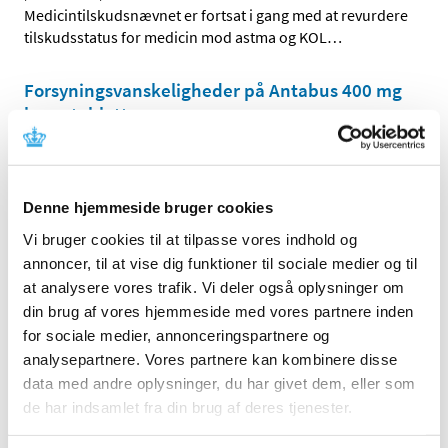
Medicintilskudsnævnet er fortsat i gang med at revurdere
tilskudsstatus for medicin mod astma og KOL
…
Forsyningsvanskeligheder på Antabus 400 mg
brusetabletter
|
2. maj 2017
|
Virksomheden Actavis A/S har meddelt
Lægemiddelstyrelsen, at der er problemer med at
…
Denne hjemmeside bruger cookies
Vi bruger cookies til at tilpasse vores indhold og
Alle (2506)
annoncer, til at vise dig funktioner til sociale medier og til
at analysere vores trafik. Vi deler også oplysninger om
TID
din brug af vores hjemmeside med vores partnere inden
2026 (84)
for sociale medier, annonceringspartnere og
2025 (158)
analysepartnere. Vores partnere kan kombinere disse
2024 (224)
data med andre oplysninger, du har givet dem, eller som
2023 (195)
de har indsamlet fra din brug af deres tjenester.
2022 (197)