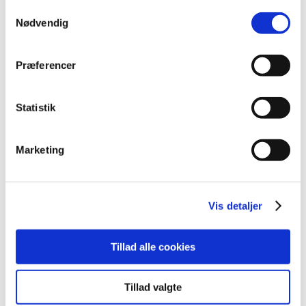
Samtykkevalg
2021 (516)
Nødvendig
2020 (263)
2019 (159)
Præferencer
2018 (150)
2017 (167)
december (19)
Statistik
november (19)
oktober (13)
Marketing
september (16)
august (12)
juli (9)
Vis detaljer
juni (15)
maj (9)
april (8)
Tillad alle cookies
marts (16)
februar (14)
Tillad valgte
januar (17)