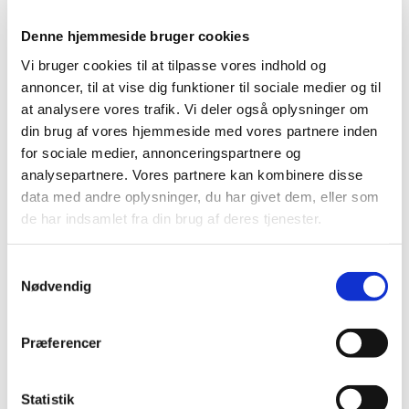
september (20)
Denne hjemmeside bruger cookies
august (17)
juli (11)
Vi bruger cookies til at tilpasse vores indhold og
juni (21)
annoncer, til at vise dig funktioner til sociale medier og til
at analysere vores trafik. Vi deler også oplysninger om
maj (21)
din brug af vores hjemmeside med vores partnere inden
april (24)
for sociale medier, annonceringspartnere og
marts (42)
analysepartnere. Vores partnere kan kombinere disse
februar (12)
data med andre oplysninger, du har givet dem, eller som
januar (18)
de har indsamlet fra din brug af deres tjenester.
2019 (159)
2018 (150)
Samtykkevalg
2017 (167)
Nødvendig
2016 (167)
2015 (33)
Præferencer
2014 (44)
2013 (49)
Statistik
2012 (44)