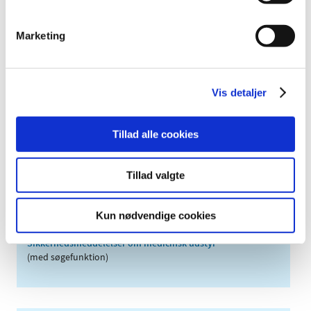
2011 (13)
Marketing
2010 (7)
2009 (14)
2008 (8)
Vis detaljer
2007 (3)
2006 (9)
Tillad alle cookies
2005 (2)
Tillad valgte
Links
Meddelelser om forsyning af medicin til mennesker og dyr
Kun nødvendige cookies
(med søgefunktion)
Sikkerhedsmeddelelser om medicinsk udstyr
(med søgefunktion)