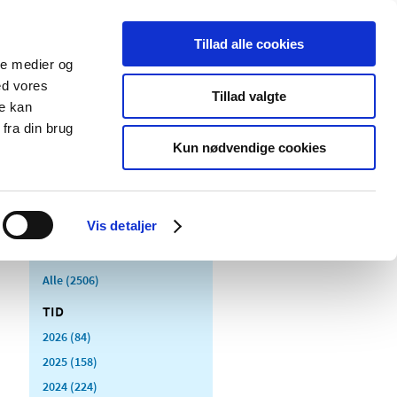
Tillad alle cookies
ale medier og
Udgivelser
Cookies
ed vores
Tillad valgte
re kan
dicinsk
Særlige
fra din brug
styr
produktområder
Kun nødvendige cookies
Vis detaljer
Alle (2506)
TID
2026 (84)
2025 (158)
2024 (224)