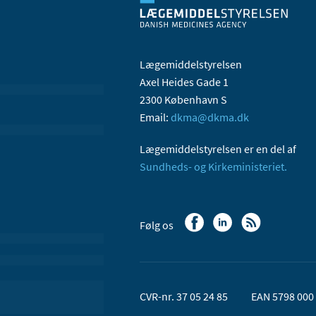
Lægemiddelstyrelsen
Axel Heides Gade 1
2300 København S
Email:
dkma@dkma.dk
Lægemiddelstyrelsen er en del af
Sundheds- og Kirkeministeriet.
Følg os
CVR-nr. 37 05 24 85
EAN 5798 000 