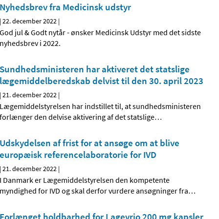
Nyhedsbrev fra Medicinsk udstyr
|
22. december 2022
|
God jul & Godt nytår - ønsker Medicinsk Udstyr med det sidste
nyhedsbrev i 2022.
Sundhedsministeren har aktiveret det statslige
lægemiddelberedskab delvist til den 30. april 2023
|
21. december 2022
|
Lægemiddelstyrelsen har indstillet til, at sundhedsministeren
forlænger den delvise aktivering af det statslige
…
Udskydelsen af frist for at ansøge om at blive
europæisk referencelaboratorie for IVD
|
21. december 2022
|
I Danmark er Lægemiddelstyrelsen den kompetente
myndighed for IVD og skal derfor vurdere ansøgninger fra
…
Forlænget holdbarhed for Lagevrio 200 mg kapsler