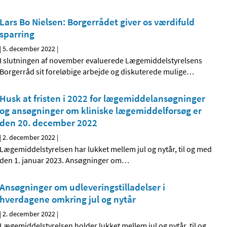
Lars Bo Nielsen: Borgerrådet giver os værdifuld
sparring
|
5. december 2022
|
I slutningen af november evaluerede Lægemiddelstyrelsens
Borgerråd sit foreløbige arbejde og diskuterede mulige
…
Husk at fristen i 2022 for lægemiddelansøgninger
og ansøgninger om kliniske lægemiddelforsøg er
den 20. december 2022
|
2. december 2022
|
Lægemiddelstyrelsen har lukket mellem jul og nytår, til og med
den 1. januar 2023. Ansøgninger om
…
Ansøgninger om udleveringstilladelser i
hverdagene omkring jul og nytår
|
2. december 2022
|
Lægemiddelstyrelsen holder lukket mellem jul og nytår, til og