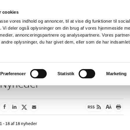
 cookies
passe vores indhold og annoncer, til at vise dig funktioner til soci
Nyheder
Om os
Kontakt
fik. Vi deler også oplysninger om din brug af vores hjemmeside m
 medier, annonceringspartnere og analysepartnere. Vores partne
 og
Tilskud og
Apoteker og salg af
Me
ndre oplysninger, du har givet dem, eller som de har indsamlet 
rmation
priser
medicin
ud
Præferencer
Statistik
Marketing
Nyheder
1 - 18 af 18 nyheder