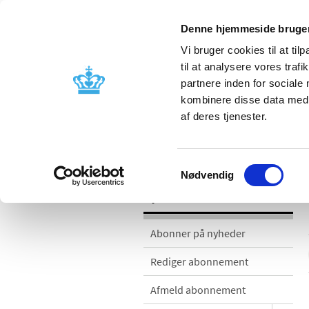
Denne hjemmeside bruger
Vi bruger cookies til at til
til at analysere vores tra
partnere inden for sociale
Godkendelse og
Bivirkninger
kombinere disse data med a
kontrol
produktinfo
af deres tjenester.
Nyheder
Samtykkevalg
Nødvendig
Nyheder
Abonner på nyheder
Rediger abonnement
Afmeld abonnement