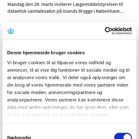
Mandag den 28. marts inviterer Lægemiddelstyrelsen til
dataetisk samtalesalon på Islands Brygge i København
…
COVID-19: Lægemiddelstyrelsen forlænger
igen den midlertidige praksis for anmeldelse
af apoteksindkøbspris til Medicinpriser for
Covid-19 vacciner
Denne hjemmeside bruger cookies
|
4. marts 2022
|
Vi bruger cookies til at tilpasse vores indhold og
Lægemiddelstyrelsen har besluttet igen at forlænge den
annoncer, til at vise dig funktioner til sociale medier og til
begrænsede periode, hvor det for Covid-19 vacciner
…
at analysere vores trafik. Vi deler også oplysninger om
din brug af vores hjemmeside med vores partnere inden
Lægemiddelstyrelsen giver på ny tilladelse til
for sociale medier, annonceringspartnere og
forhandling af håndkøbslægemidler i Bilka
analysepartnere. Vores partnere kan kombinere disse
Tilst
data med andre oplysninger, du har givet dem, eller som
|
3. marts 2022
|
de har indsamlet fra din brug af deres tjenester.
Med virkning fra den 2. marts 2022 har
Lægemiddelstyrelsen på ny givet tilladelse til
…
Samtykkevalg
Nødvendig