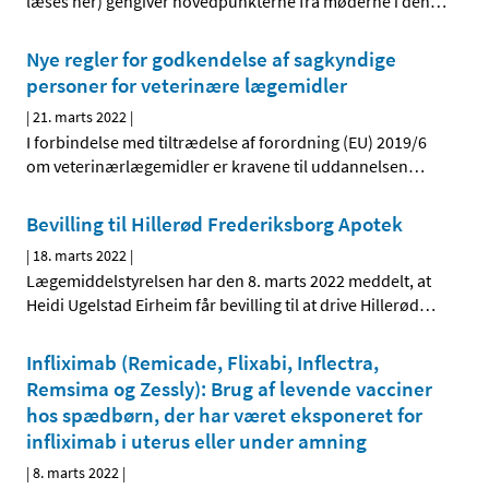
læses her) gengiver hovedpunkterne fra møderne i den
…
Nye regler for godkendelse af sagkyndige
personer for veterinære lægemidler
|
21. marts 2022
|
I forbindelse med tiltrædelse af forordning (EU) 2019/6
om veterinærlægemidler er kravene til uddannelsen
…
Bevilling til Hillerød Frederiksborg Apotek
|
18. marts 2022
|
Lægemiddelstyrelsen har den 8. marts 2022 meddelt, at
Heidi Ugelstad Eirheim får bevilling til at drive Hillerød
…
Infliximab (Remicade, Flixabi, Inflectra,
Remsima og Zessly): Brug af levende vacciner
hos spædbørn, der har været eksponeret for
infliximab i uterus eller under amning
|
8. marts 2022
|