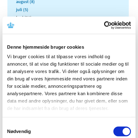
august (8)
juli (5)
juni (21)
maj (18)
april (11)
marts (13)
Denne hjemmeside bruger cookies
februar (29)
Vi bruger cookies til at tilpasse vores indhold og
januar (25)
annoncer, til at vise dig funktioner til sociale medier og til
2021 (516)
at analysere vores trafik. Vi deler også oplysninger om
2020 (263)
din brug af vores hjemmeside med vores partnere inden
2019 (159)
for sociale medier, annonceringspartnere og
2018 (150)
analysepartnere. Vores partnere kan kombinere disse
2017 (167)
data med andre oplysninger, du har givet dem, eller som
de har indsamlet fra din brug af deres tjenester.
2016 (167)
2015 (33)
Samtykkevalg
2014 (44)
Nødvendig
2013 (49)