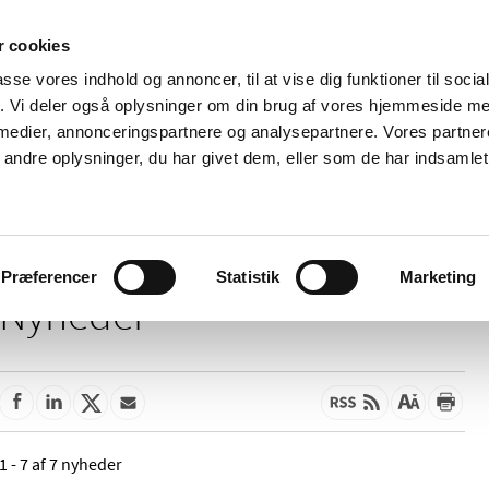
 cookies
passe vores indhold og annoncer, til at vise dig funktioner til soci
Nyheder
Om os
Kontakt
fik. Vi deler også oplysninger om din brug af vores hjemmeside m
 medier, annonceringspartnere og analysepartnere. Vores partne
 og
Tilskud og
Apoteker og salg af
Me
ndre oplysninger, du har givet dem, eller som de har indsamlet 
rmation
priser
medicin
ud
Præferencer
Statistik
Marketing
Nyheder
1 - 7 af 7 nyheder