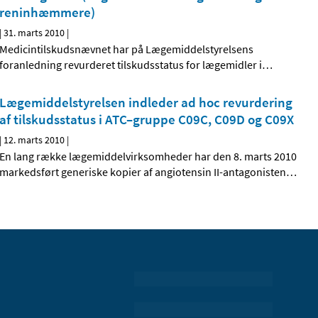
reninhæmmere)
|
31. marts 2010
|
Medicintilskudsnævnet har på Lægemiddelstyrelsens
foranledning revurderet tilskudsstatus for lægemidler i
…
Lægemiddelstyrelsen indleder ad hoc revurdering
af tilskudsstatus i ATC–gruppe C09C, C09D og C09X
|
12. marts 2010
|
En lang række lægemiddelvirksomheder har den 8. marts 2010
markedsført generiske kopier af angiotensin II-antagonisten
…