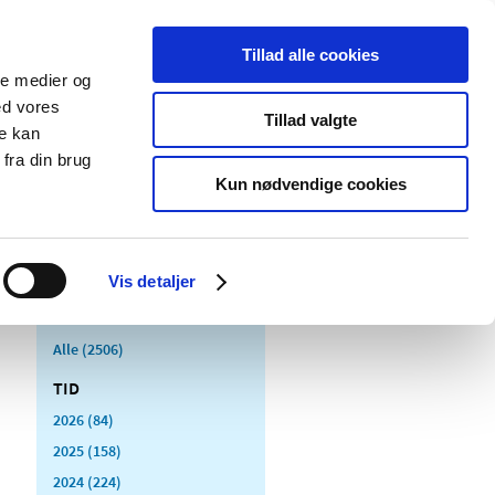
Tillad alle cookies
ale medier og
Udgivelser
Cookies
ed vores
Tillad valgte
re kan
dicinsk
Særlige
fra din brug
styr
produktområder
Kun nødvendige cookies
Vis detaljer
Alle (2506)
TID
2026 (84)
2025 (158)
2024 (224)