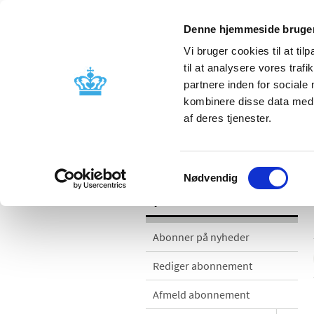
Denne hjemmeside bruger
Vi bruger cookies til at til
til at analysere vores tra
partnere inden for sociale
Godkendelse og
Bivirkninger
kombinere disse data med a
kontrol
produktinfo
af deres tjenester.
Nyheder
Samtykkevalg
Nødvendig
Nyheder
Abonner på nyheder
Rediger abonnement
Afmeld abonnement