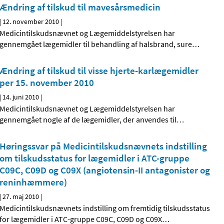
Ændring af tilskud til mavesårsmedicin
|
12. november 2010
|
Medicintilskudsnævnet og Lægemiddelstyrelsen har
gennemgået lægemidler til behandling af halsbrand, sure
…
Ændring af tilskud til visse hjerte-karlægemidler
per 15. november 2010
|
14. juni 2010
|
Medicintilskudsnævnet og Lægemiddelstyrelsen har
gennemgået nogle af de lægemidler, der anvendes til
…
Høringssvar på Medicintilskudsnævnets indstilling
om tilskudsstatus for lægemidler i ATC-gruppe
C09C, C09D og C09X (angiotensin-II antagonister og
reninhæmmere)
|
27. maj 2010
|
Medicintilskudsnævnets indstilling om fremtidig tilskudsstatus
for lægemidler i ATC-gruppe C09C, C09D og C09X
…