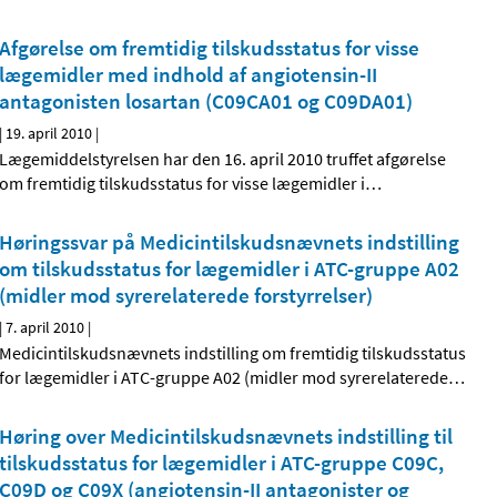
Afgørelse om fremtidig tilskudsstatus for visse
lægemidler med indhold af angiotensin-II
antagonisten losartan (C09CA01 og C09DA01)
|
19. april 2010
|
Lægemiddelstyrelsen har den 16. april 2010 truffet afgørelse
om fremtidig tilskudsstatus for visse lægemidler i
…
Høringssvar på Medicintilskudsnævnets indstilling
om tilskudsstatus for lægemidler i ATC-gruppe A02
(midler mod syrerelaterede forstyrrelser)
|
7. april 2010
|
Medicintilskudsnævnets indstilling om fremtidig tilskudsstatus
for lægemidler i ATC-gruppe A02 (midler mod syrerelaterede
…
Høring over Medicintilskudsnævnets indstilling til
tilskudsstatus for lægemidler i ATC-gruppe C09C,
C09D og C09X (angiotensin-II antagonister og