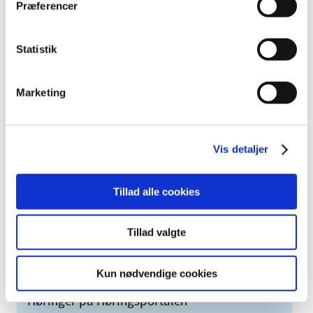
Præferencer
marts (2)
2009 (14)
2008 (8)
Statistik
2007 (3)
2006 (9)
Marketing
2005 (2)
Links
Vis detaljer
Meddelelser om forsyning af medicin til mennesker og dyr
(med søgefunktion)
Tillad alle cookies
Sikkerhedsmeddelelser om medicinsk udstyr
(med søgefunktion)
Tillad valgte
Kun nødvendige cookies
Høringer på Høringsportalen