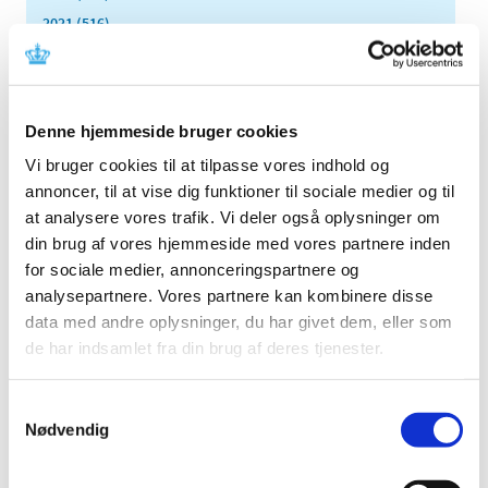
2021 (516)
2020 (263)
2019 (159)
2018 (150)
Denne hjemmeside bruger cookies
2017 (167)
Vi bruger cookies til at tilpasse vores indhold og
2016 (167)
annoncer, til at vise dig funktioner til sociale medier og til
2015 (33)
at analysere vores trafik. Vi deler også oplysninger om
2014 (44)
din brug af vores hjemmeside med vores partnere inden
2013 (49)
for sociale medier, annonceringspartnere og
analysepartnere. Vores partnere kan kombinere disse
2012 (44)
data med andre oplysninger, du har givet dem, eller som
2011 (13)
de har indsamlet fra din brug af deres tjenester.
2010 (7)
november (1)
Samtykkevalg
juni (1)
Nødvendig
maj (1)
april (2)